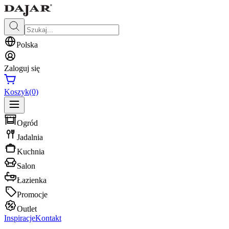
Polska
Zaloguj się
Koszyk
(0)
Ogród
Jadalnia
Kuchnia
Salon
Łazienka
Promocje
Outlet
Inspiracje
Kontakt