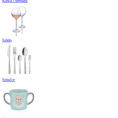
Kawa i herbata
Szkło
Sztućce