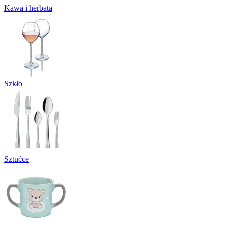
Kawa i herbata
Szkło
Sztućce