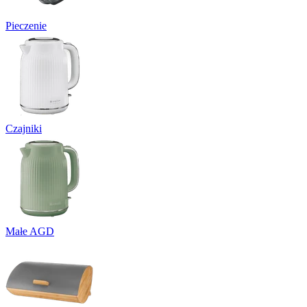
Pieczenie
Czajniki
Małe AGD