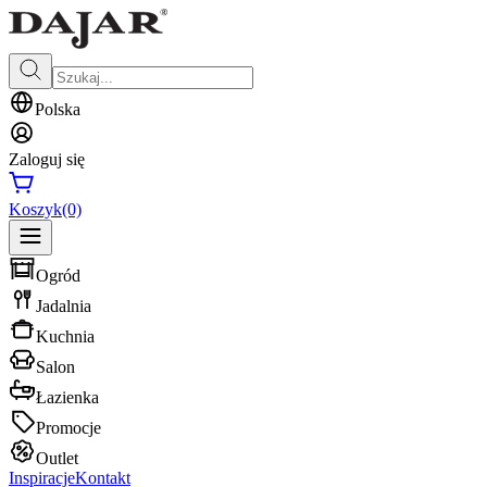
Polska
Zaloguj się
Koszyk
(0)
Ogród
Jadalnia
Kuchnia
Salon
Łazienka
Promocje
Outlet
Inspiracje
Kontakt