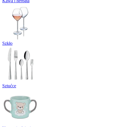
Kawa i herbata
Szkło
Sztućce