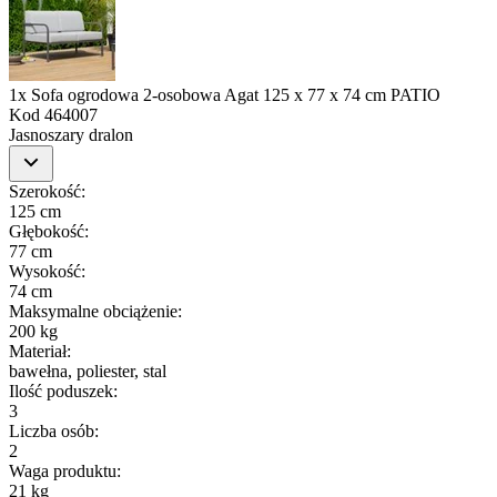
1x Sofa ogrodowa 2-osobowa Agat 125 x 77 x 74 cm PATIO
Kod
464007
Jasnoszary dralon
Szerokość
:
125 cm
Głębokość
:
77 cm
Wysokość
:
74 cm
Maksymalne obciążenie
:
200 kg
Materiał
:
bawełna, poliester, stal
Ilość poduszek
:
3
Liczba osób
:
2
Waga produktu
:
21 kg