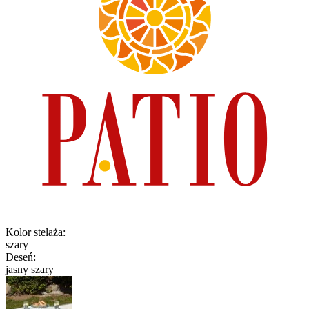
Kolor stelaża
:
szary
Deseń
:
jasny szary