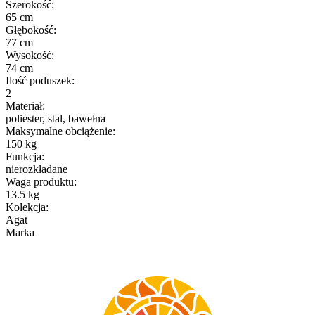
Szerokość
:
65 cm
Głębokość
:
77 cm
Wysokość
:
74 cm
Ilość poduszek
:
2
Materiał
:
poliester, stal, bawełna
Maksymalne obciążenie
:
150 kg
Funkcja
:
nierozkładane
Waga produktu
:
13.5 kg
Kolekcja
:
Agat
Marka