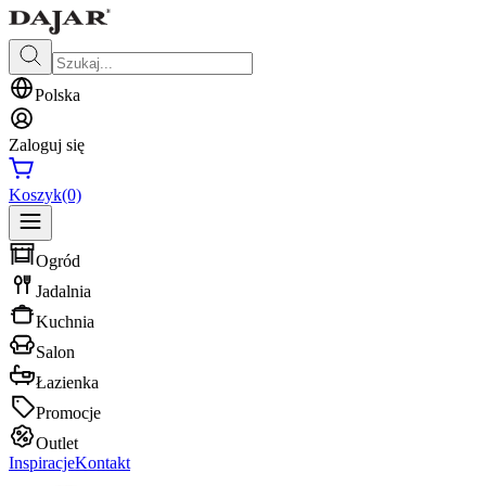
Polska
Zaloguj się
Koszyk
(0)
Ogród
Jadalnia
Kuchnia
Salon
Łazienka
Promocje
Outlet
Inspiracje
Kontakt