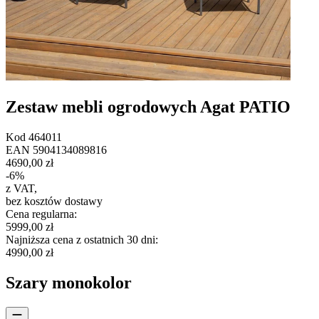
Zestaw mebli ogrodowych Agat PATIO
Kod
464011
EAN
5904134089816
4690,00 zł
-
6
%
z VAT
,
bez kosztów dostawy
Cena regularna
:
5999,00 zł
Najniższa cena z ostatnich 30 dni
:
4990,00 zł
Szary monokolor