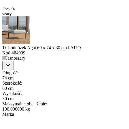
Deseń
:
szary
1x Podnóżek Agat 60 x 74 x 30 cm PATIO
Kod
464009
Jasnoszary
Długość
:
74 cm
Szerokość
:
60 cm
Wysokość
:
30 cm
Maksymalne obciążenie
:
100.000000 kg
Marka