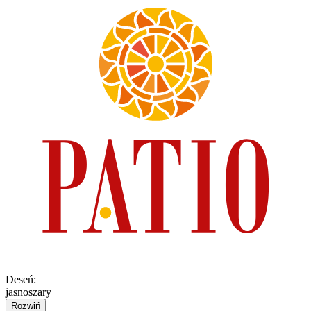
Deseń
:
jasnoszary
Rozwiń