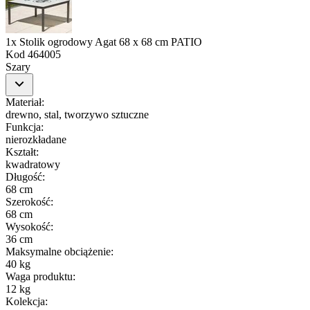
1x Stolik ogrodowy Agat 68 x 68 cm PATIO
Kod
464005
Szary
Materiał
:
drewno, stal, tworzywo sztuczne
Funkcja
:
nierozkładane
Kształt
:
kwadratowy
Długość
:
68 cm
Szerokość
:
68 cm
Wysokość
:
36 cm
Maksymalne obciążenie
:
40 kg
Waga produktu
:
12 kg
Kolekcja
: