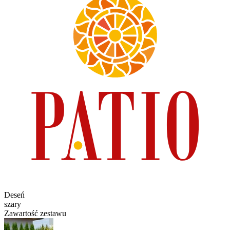
Deseń
szary
Zawartość zestawu