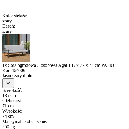
Kolor stelaża
:
szary
Deseń
:
szary
1x Sofa ogrodowa 3-osobowa Agat 185 x 77 x 74 cm PATIO
Kod
464006
Jasnoszary dralon
Szerokość
:
185 cm
Głębokość
:
71 cm
Wysokość
:
74 cm
Maksymalne obciążenie
:
250 kg