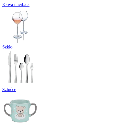
Kawa i herbata
Szkło
Sztućce