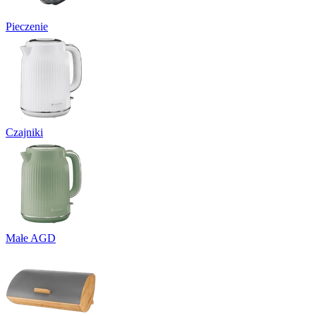
Pieczenie
Czajniki
Małe AGD