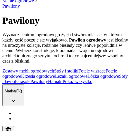
Meble ogrodowe
Pawilony
Pawilony
Wyznacz centrum ogrodowego życia i stwórz miejsce, w którym
każdy gość poczuje się wyjątkowo.
Pawilon ogrodowy
jest idealny
na uroczyste kolacje, rodzinne biesiady czy leniwe popołudnia w
cieniu. Wybierz konstrukcję, która nada Twojemu ogrodowi
architektonicznego sznytu i ochroni to, co najcenniejsze: wspólny
czas z bliskimi.
Zestawy mebli ogrodowych
Stoły i stoliki
Fotele wiszące
Fotele
ogrodowe
Krzesła ogrodowe
Leżaki ogrodowe
Łóżka ogrodowe
Sofy
i ławki
Parasole
Pawilony
Hamaki
Pokaż wszystko
Marka
(
0
)
(
)