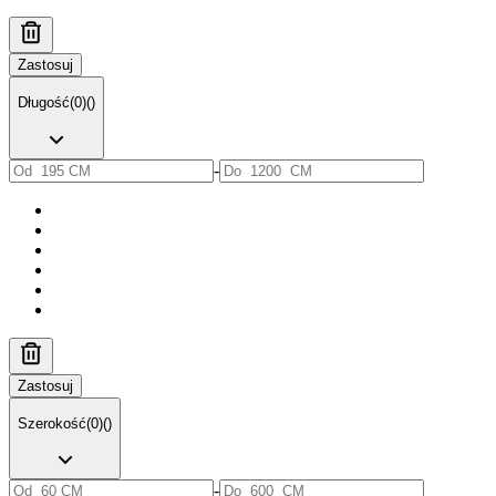
Zastosuj
Długość
(
0
)
(
)
-
Zastosuj
Szerokość
(
0
)
(
)
-