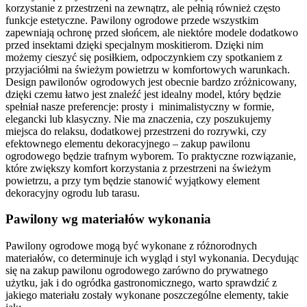
korzystanie z przestrzeni na zewnątrz, ale pełnią również często
funkcje estetyczne. Pawilony ogrodowe przede wszystkim
zapewniają ochronę przed słońcem, ale niektóre modele dodatkowo
przed insektami dzięki specjalnym moskitierom. Dzięki nim
możemy cieszyć się posiłkiem, odpoczynkiem czy spotkaniem z
przyjaciółmi na świeżym powietrzu w komfortowych warunkach.
Design pawilonów ogrodowych jest obecnie bardzo zróżnicowany,
dzięki czemu łatwo jest znaleźć jest idealny model, który będzie
spełniał nasze preferencje: prosty i minimalistyczny w formie,
elegancki lub klasyczny. Nie ma znaczenia, czy poszukujemy
miejsca do relaksu, dodatkowej przestrzeni do rozrywki, czy
efektownego elementu dekoracyjnego – zakup pawilonu
ogrodowego będzie trafnym wyborem. To praktyczne rozwiązanie,
które zwiększy komfort korzystania z przestrzeni na świeżym
powietrzu, a przy tym będzie stanowić wyjątkowy element
dekoracyjny ogrodu lub tarasu.
Pawilony wg materiałów wykonania
Pawilony ogrodowe mogą być wykonane z różnorodnych
materiałów, co determinuje ich wygląd i styl wykonania. Decydując
się na zakup pawilonu ogrodowego zarówno do prywatnego
użytku, jak i do ogródka gastronomicznego, warto sprawdzić z
jakiego materiału zostały wykonane poszczególne elementy, takie