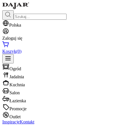
Polska
Zaloguj się
Koszyk
(0)
Ogród
Jadalnia
Kuchnia
Salon
Łazienka
Promocje
Outlet
Inspiracje
Kontakt