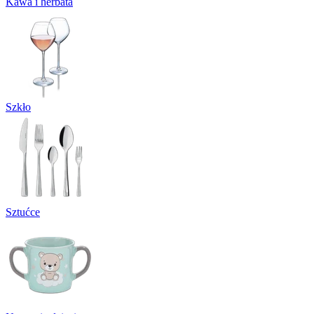
Kawa i herbata
Szkło
Sztućce