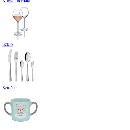
Kawa i herbata
Szkło
Sztućce