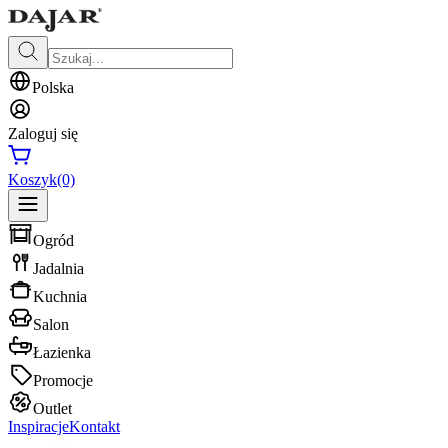
Polska
Zaloguj się
Koszyk
(0)
Ogród
Jadalnia
Kuchnia
Salon
Łazienka
Promocje
Outlet
Inspiracje
Kontakt