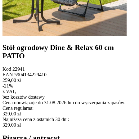
Stół ogrodowy Dine & Relax 60 cm
PATIO
Kod
22941
EAN
5904134229410
259,00 zł
-
21
%
z VAT
,
bez kosztów dostawy
Cena obowiązuje do 31.08.2026 lub do wyczerpania zapasów.
Cena regularna
:
329,00 zł
Najniższa cena z ostatnich 30 dni
:
329,00 zł
Pizarra / antracyt