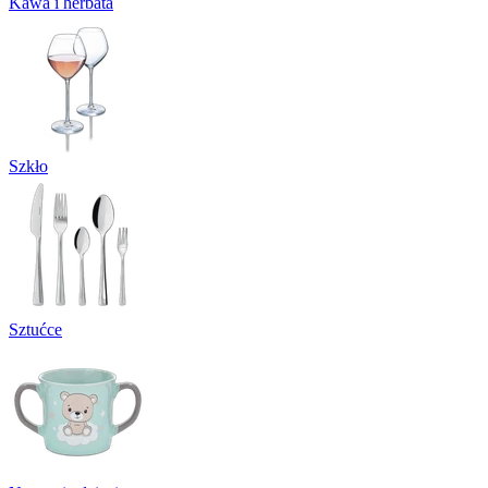
Kawa i herbata
Szkło
Sztućce