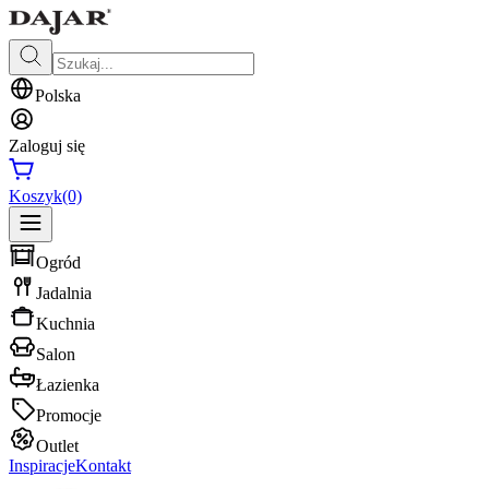
Polska
Zaloguj się
Koszyk
(0)
Ogród
Jadalnia
Kuchnia
Salon
Łazienka
Promocje
Outlet
Inspiracje
Kontakt