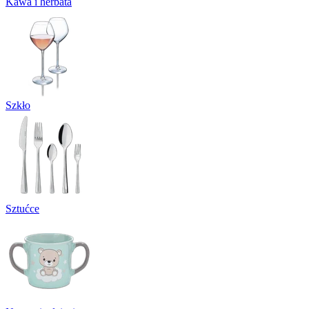
Kawa i herbata
Szkło
Sztućce