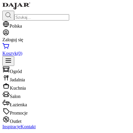
Polska
Zaloguj się
Koszyk
(0)
Ogród
Jadalnia
Kuchnia
Salon
Łazienka
Promocje
Outlet
Inspiracje
Kontakt