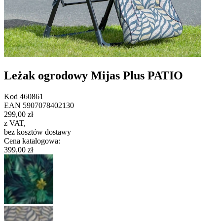
Leżak ogrodowy Mijas Plus PATIO
Kod
460861
EAN
5907078402130
299,00 zł
z VAT
,
bez kosztów dostawy
Cena katalogowa
:
399,00 zł