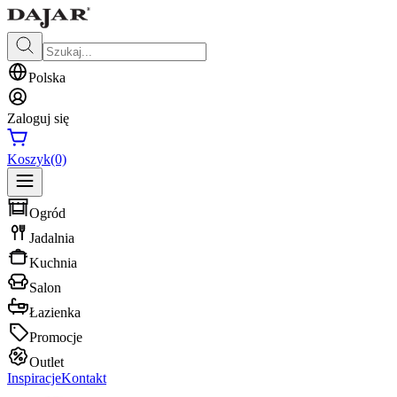
Polska
Zaloguj się
Koszyk
(0)
Ogród
Jadalnia
Kuchnia
Salon
Łazienka
Promocje
Outlet
Inspiracje
Kontakt