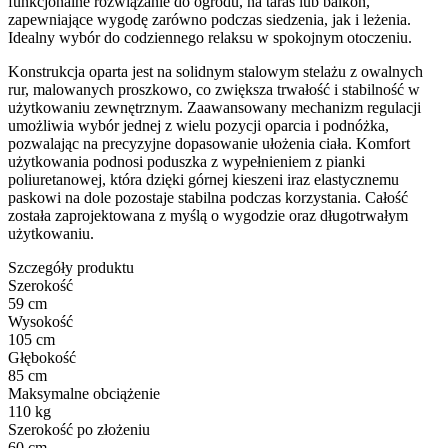
funkcjonalne rozwiązanie do ogrodu, na taras lub balkon,
zapewniające wygodę zarówno podczas siedzenia, jak i leżenia.
Idealny wybór do codziennego relaksu w spokojnym otoczeniu.
Konstrukcja oparta jest na solidnym stalowym stelażu z owalnych
rur, malowanych proszkowo, co zwiększa trwałość i stabilność w
użytkowaniu zewnętrznym. Zaawansowany mechanizm regulacji
umożliwia wybór jednej z wielu pozycji oparcia i podnóżka,
pozwalając na precyzyjne dopasowanie ułożenia ciała. Komfort
użytkowania podnosi poduszka z wypełnieniem z pianki
poliuretanowej, która dzięki górnej kieszeni iraz elastycznemu
paskowi na dole pozostaje stabilna podczas korzystania. Całość
została zaprojektowana z myślą o wygodzie oraz długotrwałym
użytkowaniu.
Szczegóły produktu
Szerokość
59 cm
Wysokość
105 cm
Głębokość
85 cm
Maksymalne obciążenie
110 kg
Szerokość po złożeniu
60 cm