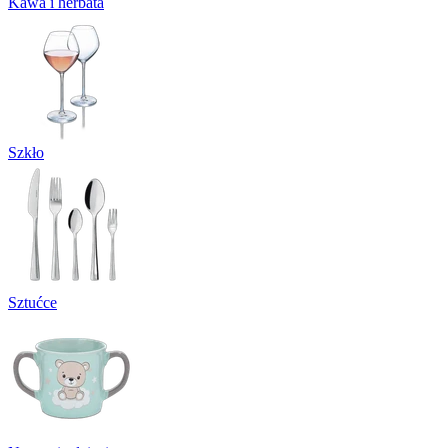
Kawa i herbata
Szkło
Sztućce