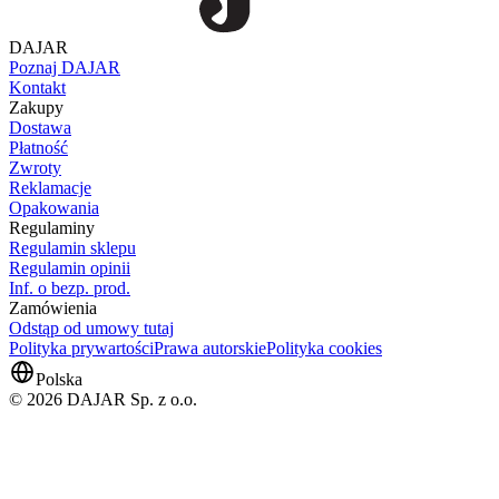
DAJAR
Poznaj DAJAR
Kontakt
Zakupy
Dostawa
Płatność
Zwroty
Reklamacje
Opakowania
Regulaminy
Regulamin sklepu
Regulamin opinii
Inf. o bezp. prod.
Zamówienia
Odstąp od umowy tutaj
Polityka prywartości
Prawa autorskie
Polityka cookies
Polska
© 2026 DAJAR Sp. z o.o.