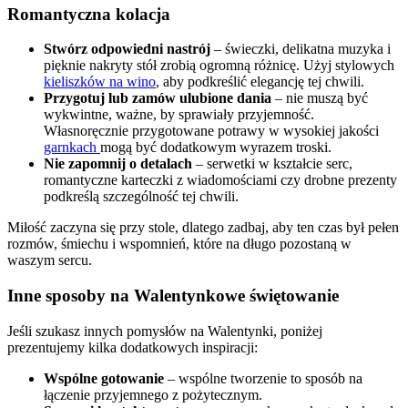
Romantyczna kolacja
Stwórz odpowiedni nastrój
– świeczki, delikatna muzyka i
pięknie nakryty stół zrobią ogromną różnicę. Użyj stylowych
kieliszków na wino
, aby podkreślić elegancję tej chwili.
Przygotuj lub zamów ulubione dania
– nie muszą być
wykwintne, ważne, by sprawiały przyjemność.
Własnoręcznie przygotowane potrawy w wysokiej jakości
garnkach
mogą być dodatkowym wyrazem troski.
Nie zapomnij o detalach
– serwetki w kształcie serc,
romantyczne karteczki z wiadomościami czy drobne prezenty
podkreślą szczególność tej chwili.
Miłość zaczyna się przy stole, dlatego zadbaj, aby ten czas był pełen
rozmów, śmiechu i wspomnień, które na długo pozostaną w
waszym sercu.
Inne sposoby na Walentynkowe świętowanie
Jeśli szukasz innych pomysłów na Walentynki, poniżej
prezentujemy kilka dodatkowych inspiracji:
Wspólne gotowanie
– wspólne tworzenie to sposób na
łączenie przyjemnego z pożytecznym.