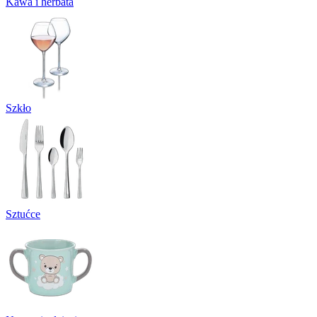
Kawa i herbata
Szkło
Sztućce