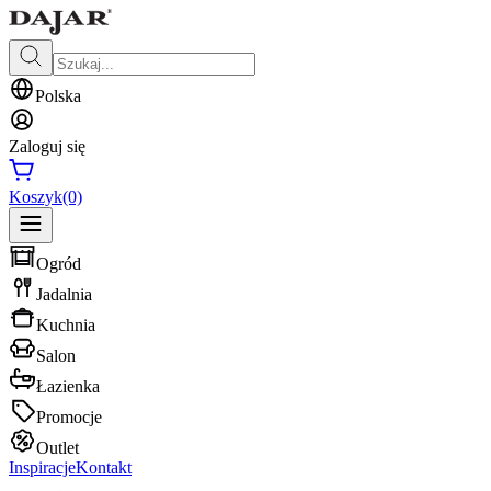
Polska
Zaloguj się
Koszyk
(0)
Ogród
Jadalnia
Kuchnia
Salon
Łazienka
Promocje
Outlet
Inspiracje
Kontakt