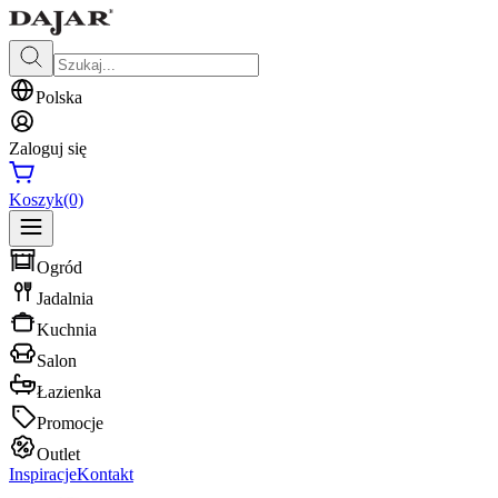
Polska
Zaloguj się
Koszyk
(0)
Ogród
Jadalnia
Kuchnia
Salon
Łazienka
Promocje
Outlet
Inspiracje
Kontakt