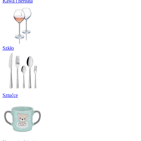
Kawa i herbata
Szkło
Sztućce