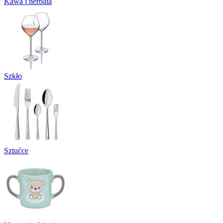
Kawa i herbata
Szkło
Sztućce