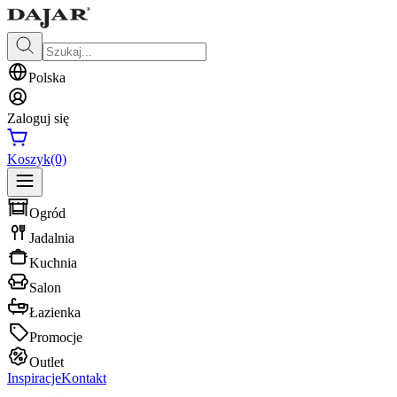
Polska
Zaloguj się
Koszyk
(0)
Ogród
Jadalnia
Kuchnia
Salon
Łazienka
Promocje
Outlet
Inspiracje
Kontakt