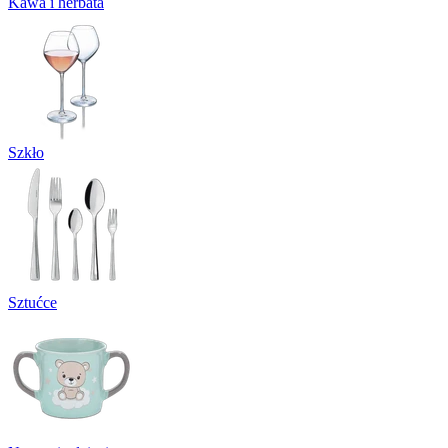
Kawa i herbata
Szkło
Sztućce