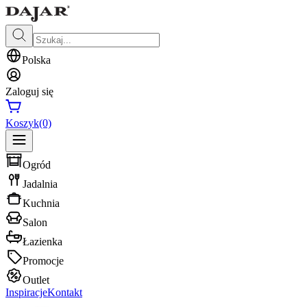
Polska
Zaloguj się
Koszyk
(0)
Ogród
Jadalnia
Kuchnia
Salon
Łazienka
Promocje
Outlet
Inspiracje
Kontakt