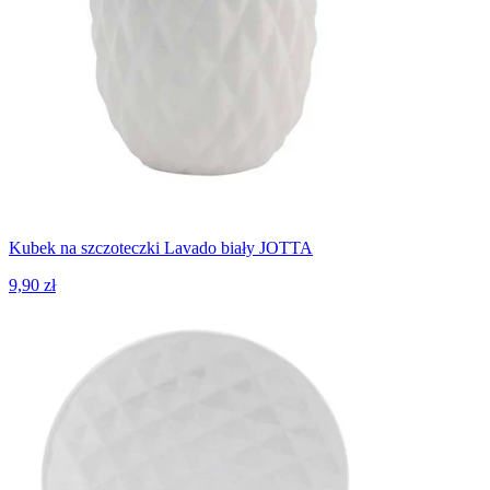
Kubek na szczoteczki Lavado biały JOTTA
9,90 zł