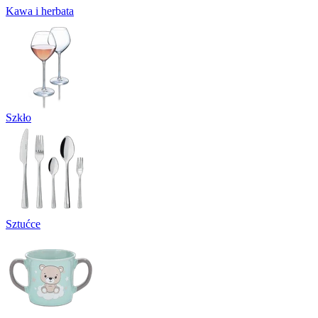
Kawa i herbata
Szkło
Sztućce