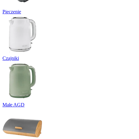
Pieczenie
Czajniki
Małe AGD