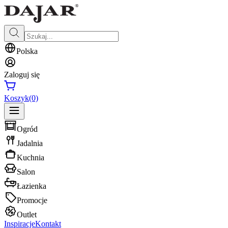
Polska
Zaloguj się
Koszyk
(0)
Ogród
Jadalnia
Kuchnia
Salon
Łazienka
Promocje
Outlet
Inspiracje
Kontakt