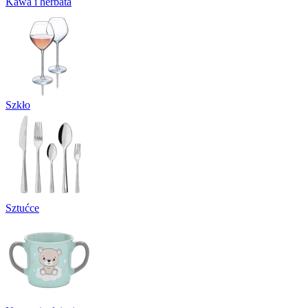
Kawa i herbata
Szkło
Sztućce