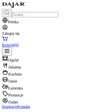
Polska
Zaloguj się
Koszyk
(0)
Ogród
Jadalnia
Kuchnia
Salon
Łazienka
Promocje
Outlet
Inspiracje
Kontakt