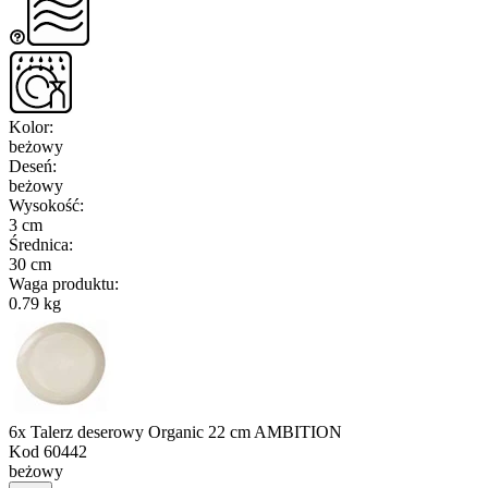
Kolor
:
beżowy
Deseń
:
beżowy
Wysokość
:
3 cm
Średnica
:
30 cm
Waga produktu
:
0.79 kg
6x Talerz deserowy Organic 22 cm AMBITION
Kod
60442
beżowy