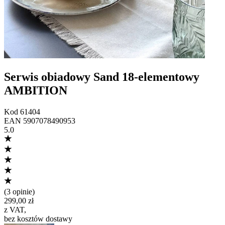
Serwis obiadowy Sand 18-elementowy
AMBITION
Kod
61404
EAN
5907078490953
5.0
(
3 opinie
)
299,00 zł
z VAT
,
bez kosztów dostawy