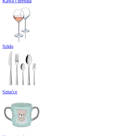
Kawa i herbata
Szkło
Sztućce