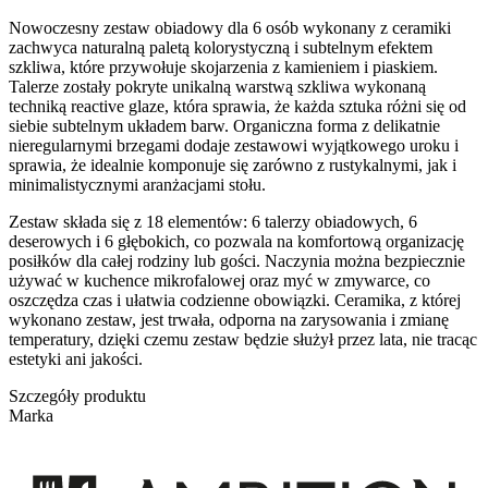
Nowoczesny zestaw obiadowy dla 6 osób wykonany z ceramiki
zachwyca naturalną paletą kolorystyczną i subtelnym efektem
szkliwa, które przywołuje skojarzenia z kamieniem i piaskiem.
Talerze zostały pokryte unikalną warstwą szkliwa wykonaną
techniką reactive glaze, która sprawia, że każda sztuka różni się od
siebie subtelnym układem barw. Organiczna forma z delikatnie
nieregularnymi brzegami dodaje zestawowi wyjątkowego uroku i
sprawia, że idealnie komponuje się zarówno z rustykalnymi, jak i
minimalistycznymi aranżacjami stołu.
Zestaw składa się z 18 elementów: 6 talerzy obiadowych, 6
deserowych i 6 głębokich, co pozwala na komfortową organizację
posiłków dla całej rodziny lub gości. Naczynia można bezpiecznie
używać w kuchence mikrofalowej oraz myć w zmywarce, co
oszczędza czas i ułatwia codzienne obowiązki. Ceramika, z której
wykonano zestaw, jest trwała, odporna na zarysowania i zmianę
temperatury, dzięki czemu zestaw będzie służył przez lata, nie tracąc
estetyki ani jakości.
Szczegóły produktu
Marka