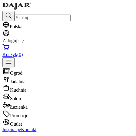
Polska
Zaloguj się
Koszyk
(0)
Ogród
Jadalnia
Kuchnia
Salon
Łazienka
Promocje
Outlet
Inspiracje
Kontakt