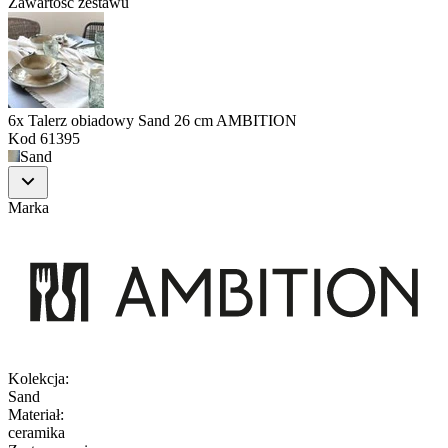
Zawartość zestawu
6x Talerz obiadowy Sand 26 cm AMBITION
Kod
61395
Sand
Marka
Kolekcja
:
Sand
Materiał
:
ceramika