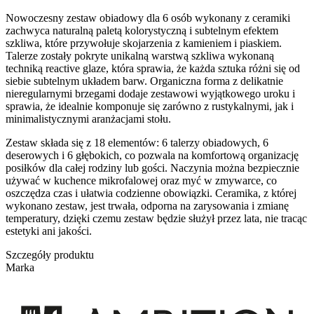
Nowoczesny zestaw obiadowy dla 6 osób wykonany z ceramiki
zachwyca naturalną paletą kolorystyczną i subtelnym efektem
szkliwa, które przywołuje skojarzenia z kamieniem i piaskiem.
Talerze zostały pokryte unikalną warstwą szkliwa wykonaną
techniką reactive glaze, która sprawia, że każda sztuka różni się od
siebie subtelnym układem barw. Organiczna forma z delikatnie
nieregularnymi brzegami dodaje zestawowi wyjątkowego uroku i
sprawia, że idealnie komponuje się zarówno z rustykalnymi, jak i
minimalistycznymi aranżacjami stołu.
Zestaw składa się z 18 elementów: 6 talerzy obiadowych, 6
deserowych i 6 głębokich, co pozwala na komfortową organizację
posiłków dla całej rodziny lub gości. Naczynia można bezpiecznie
używać w kuchence mikrofalowej oraz myć w zmywarce, co
oszczędza czas i ułatwia codzienne obowiązki. Ceramika, z której
wykonano zestaw, jest trwała, odporna na zarysowania i zmianę
temperatury, dzięki czemu zestaw będzie służył przez lata, nie tracąc
estetyki ani jakości.
Szczegóły produktu
Marka