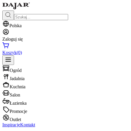
Polska
Zaloguj się
Koszyk
(0)
Ogród
Jadalnia
Kuchnia
Salon
Łazienka
Promocje
Outlet
Inspiracje
Kontakt