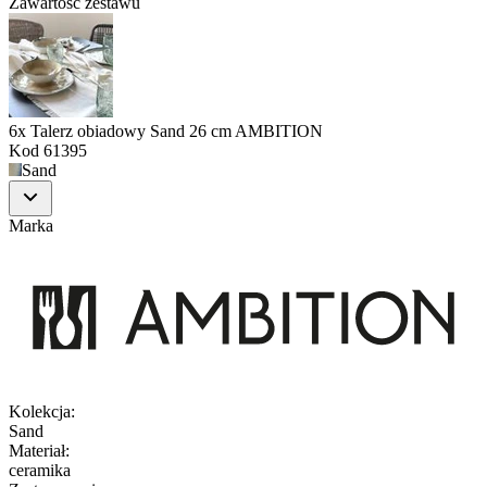
Zawartość zestawu
6x Talerz obiadowy Sand 26 cm AMBITION
Kod
61395
Sand
Marka
Kolekcja
:
Sand
Materiał
:
ceramika