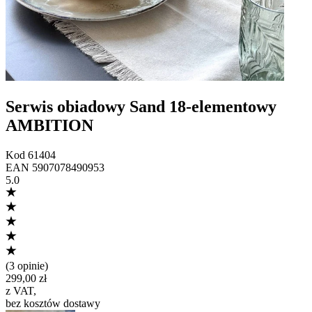
Serwis obiadowy Sand 18-elementowy
AMBITION
Kod
61404
EAN
5907078490953
5.0
(
3 opinie
)
299,00 zł
z VAT
,
bez kosztów dostawy