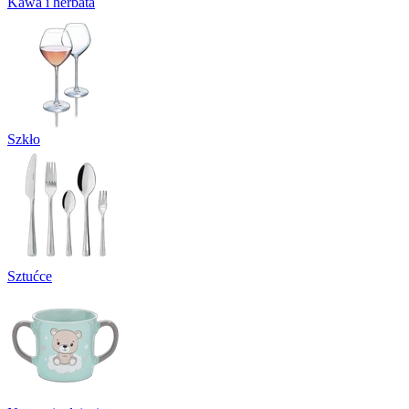
Kawa i herbata
Szkło
Sztućce