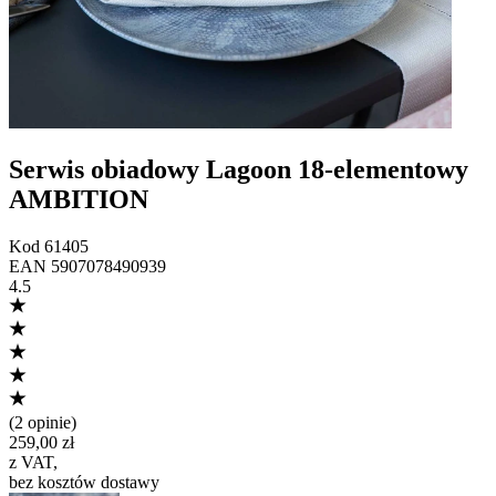
Serwis obiadowy Lagoon 18-elementowy
AMBITION
Kod
61405
EAN
5907078490939
4.5
(
2 opinie
)
259,00 zł
z VAT
,
bez kosztów dostawy