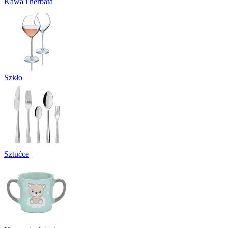
Kawa i herbata
Szkło
Sztućce