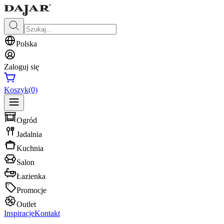
Polska
Zaloguj się
Koszyk
(0)
Ogród
Jadalnia
Kuchnia
Salon
Łazienka
Promocje
Outlet
Inspiracje
Kontakt