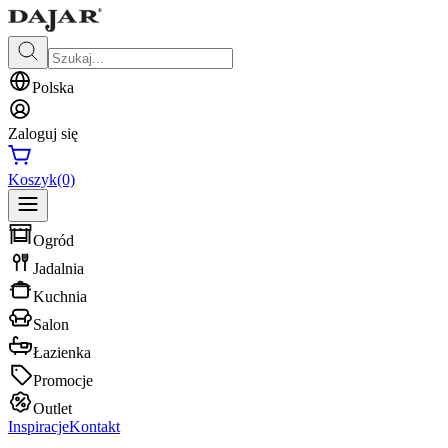
Polska
Zaloguj się
Koszyk
(0)
Ogród
Jadalnia
Kuchnia
Salon
Łazienka
Promocje
Outlet
Inspiracje
Kontakt