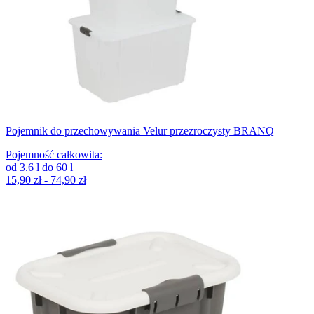
Pojemnik do przechowywania Velur przezroczysty BRANQ
Pojemność całkowita
:
od
3.6
l
do
60
l
15,90 zł - 74,90 zł