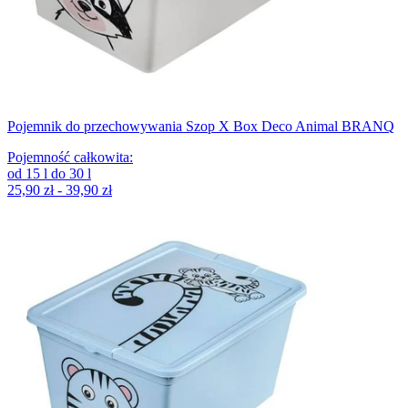
Pojemnik do przechowywania Szop X Box Deco Animal BRANQ
Pojemność całkowita
:
od
15
l
do
30
l
25,90 zł - 39,90 zł