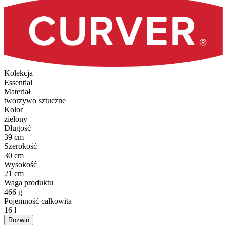
Kolekcja
Essential
Materiał
tworzywo sztuczne
Kolor
zielony
Długość
39 cm
Szerokość
30 cm
Wysokość
21 cm
Waga produktu
466 g
Pojemność całkowita
16 l
Rozwiń