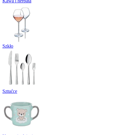
Kawa i herbata
Szkło
Sztućce