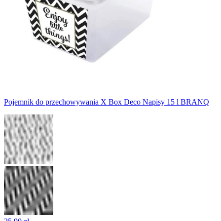
Pojemnik do przechowywania X Box Deco Napisy 15 l BRANQ