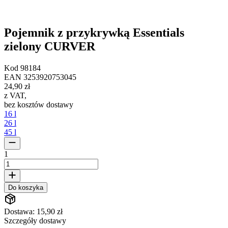
Pojemnik z przykrywką Essentials
zielony CURVER
Kod
98184
EAN
3253920753045
24,90 zł
z VAT
,
bez kosztów dostawy
16 l
26 l
45 l
1
Do koszyka
Dostawa: 15,90 zł
Szczegóły dostawy