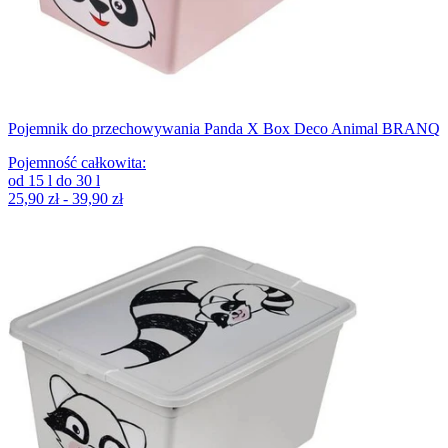
Pojemnik do przechowywania Panda X Box Deco Animal BRANQ
Pojemność całkowita
:
od
15
l
do
30
l
25,90 zł - 39,90 zł