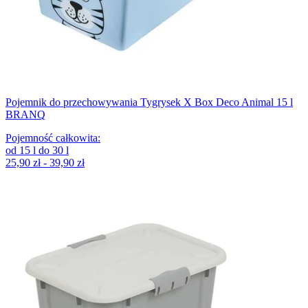
Pojemnik do przechowywania Tygrysek X Box Deco Animal 15 l
BRANQ
Pojemność całkowita
:
od
15
l
do
30
l
25,90 zł - 39,90 zł