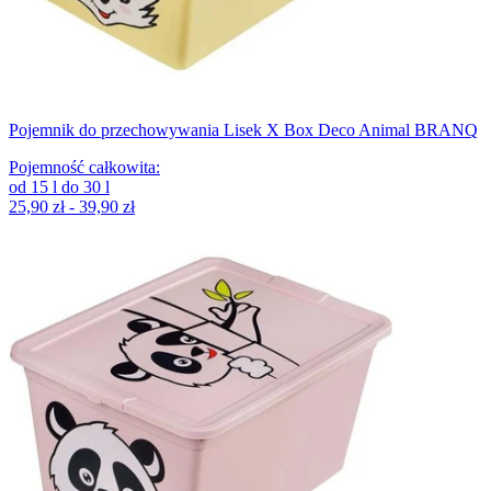
Pojemnik do przechowywania Lisek X Box Deco Animal BRANQ
Pojemność całkowita
:
od
15
l
do
30
l
25,90 zł - 39,90 zł