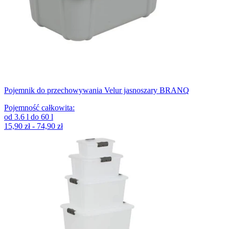
Pojemnik do przechowywania Velur jasnoszary BRANQ
Pojemność całkowita
:
od
3.6
l
do
60
l
15,90 zł - 74,90 zł