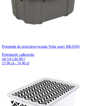
Pojemnik do przechowywania Velur szary BRANQ
Pojemność całkowita
:
od
3.6
l
do
60
l
15,90 zł - 74,90 zł