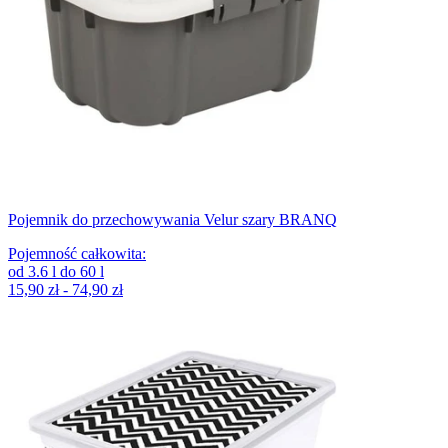
Pojemnik do przechowywania Velur szary BRANQ
Pojemność całkowita
:
od
3.6
l
do
60
l
15,90 zł - 74,90 zł