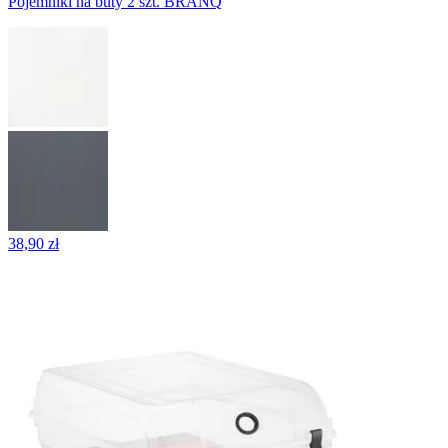
Pojemniki na buty 2 szt. BRANQ
38,90 zł