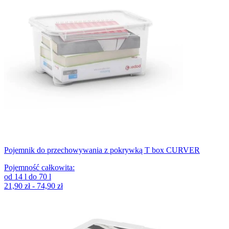
Pojemnik do przechowywania z pokrywką T box CURVER
Pojemność całkowita
:
od
14
l
do
70
l
21,90 zł - 74,90 zł