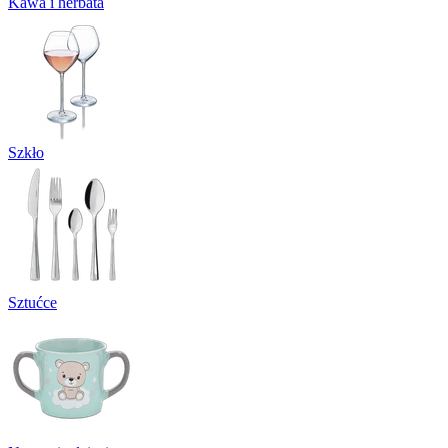
Kawa i herbata
Szkło
Sztućce