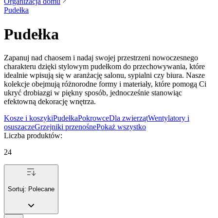
Organizacja domu
Pudełka
Pudełka
Zapanuj nad chaosem i nadaj swojej przestrzeni nowoczesnego
charakteru dzięki stylowym pudełkom do przechowywania, które
idealnie wpisują się w aranżację salonu, sypialni czy biura. Nasze
kolekcje obejmują różnorodne formy i materiały, które pomogą Ci
ukryć drobiazgi w piękny sposób, jednocześnie stanowiąc
efektowną dekorację wnętrza.
Kosze i koszyki
Pudełka
Pokrowce
Dla zwierząt
Wentylatory i
osuszacze
Grzejniki przenośne
Pokaż wszystko
Liczba produktów
:
24
Sortuj:
Polecane