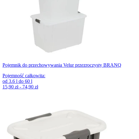
Pojemnik do przechowywania Velur przezroczysty BRANQ
Pojemność całkowita
:
od
3.6
l
do
60
l
15,90 zł - 74,90 zł