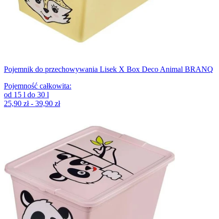
Pojemnik do przechowywania Lisek X Box Deco Animal BRANQ
Pojemność całkowita
:
od
15
l
do
30
l
25,90 zł - 39,90 zł