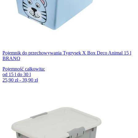
Pojemnik do przechowywania Tygrysek X Box Deco Animal 15 l
BRANQ
Pojemność całkowita
:
od
15
l
do
30
l
25,90 zł - 39,90 zł