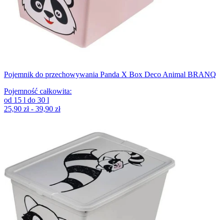
Pojemnik do przechowywania Panda X Box Deco Animal BRANQ
Pojemność całkowita
:
od
15
l
do
30
l
25,90 zł - 39,90 zł