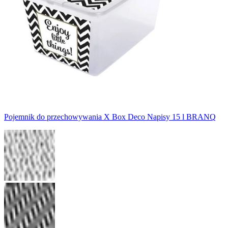
Pojemnik do przechowywania X Box Deco Napisy 15 l BRANQ