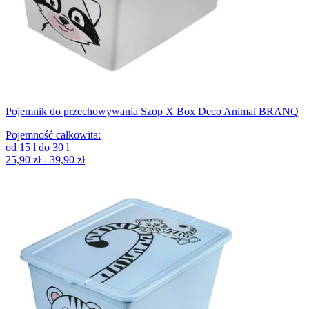
Pojemnik do przechowywania Szop X Box Deco Animal BRANQ
Pojemność całkowita
:
od
15
l
do
30
l
25,90 zł - 39,90 zł