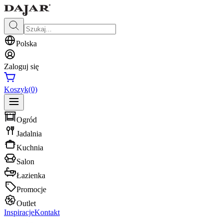
Polska
Zaloguj się
Koszyk
(0)
Ogród
Jadalnia
Kuchnia
Salon
Łazienka
Promocje
Outlet
Inspiracje
Kontakt