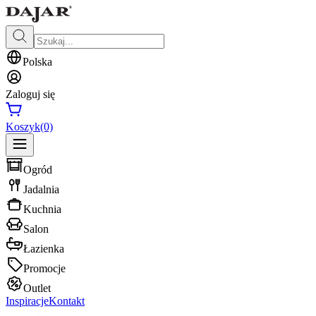
Polska
Zaloguj się
Koszyk
(0)
Ogród
Jadalnia
Kuchnia
Salon
Łazienka
Promocje
Outlet
Inspiracje
Kontakt