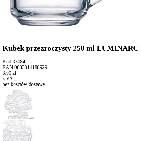
Kubek przezroczysty 250 ml LUMINARC
Kod
33084
EAN
0883314188929
3,90 zł
z VAT
,
bez kosztów dostawy