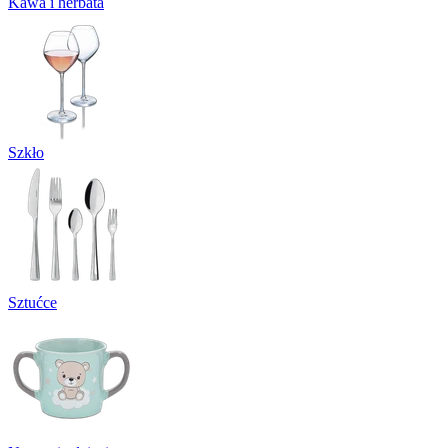
Kawa i herbata
Szkło
Sztućce