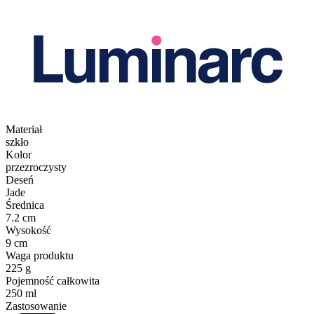
Materiał
szkło
Kolor
przezroczysty
Deseń
Jade
Średnica
7.2 cm
Wysokość
9 cm
Waga produktu
225 g
Pojemność całkowita
250 ml
Zastosowanie