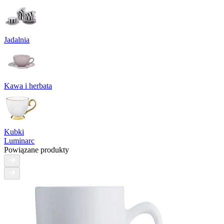
Jadalnia
Kawa i herbata
Kubki
Luminarc
Powiązane produkty