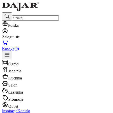
Polska
Zaloguj się
Koszyk
(0)
Ogród
Jadalnia
Kuchnia
Salon
Łazienka
Promocje
Outlet
Inspiracje
Kontakt