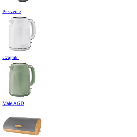
Pieczenie
Czajniki
Małe AGD