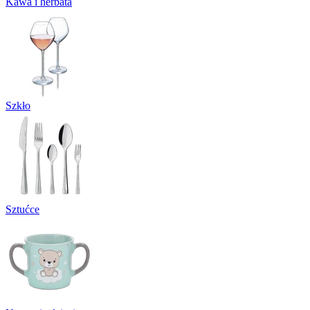
Kawa i herbata
Szkło
Sztućce