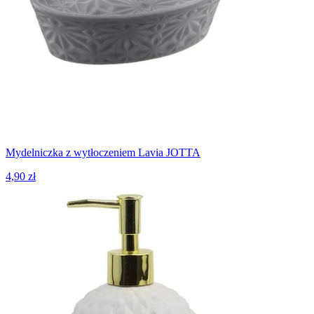
Mydelniczka z wytłoczeniem Lavia JOTTA
4,90 zł