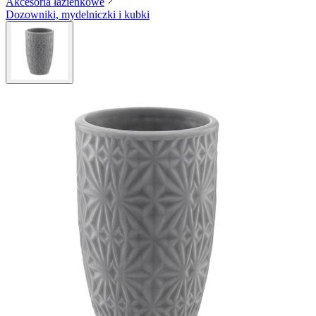
Akcesoria łazienkowe
Dozowniki, mydelniczki i kubki