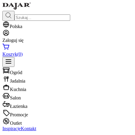
Polska
Zaloguj się
Koszyk
(0)
Ogród
Jadalnia
Kuchnia
Salon
Łazienka
Promocje
Outlet
Inspiracje
Kontakt