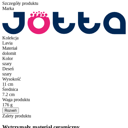
Szczegóły produktu
Marka
Kolekcja
Lavia
Materiał
dolomit
Kolor
szary
Deseń
szary
Wysokość
11 cm
Średnica
7.2 cm
Waga produktu
176 g
Rozwiń
Zalety produktu
Wytrzymały materiał ceramiczny