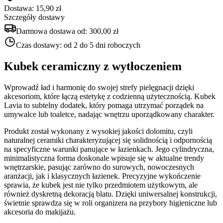
Dostawa: 15,90 zł
Szczegóły dostawy
Darmowa dostawa od:
300,00 zł
Czas dostawy:
od 2 do 5 dni roboczych
Kubek ceramiczny z wytłoczeniem
Wprowadź ład i harmonię do swojej strefy pielęgnacji dzięki
akcesoriom, które łączą estetykę z codzienną użytecznością. Kubek
Lavia to subtelny dodatek, który pomaga utrzymać porządek na
umywalce lub toaletce, nadając wnętrzu uporządkowany charakter.
Produkt został wykonany z wysokiej jakości dolomitu, czyli
naturalnej ceramiki charakteryzującej się solidnością i odpornością
na specyficzne warunki panujące w łazienkach. Jego cylindryczna,
minimalistyczna forma doskonale wpisuje się w aktualne trendy
wnętrzarskie, pasując zarówno do surowych, nowoczesnych
aranżacji, jak i klasycznych łazienek. Precyzyjne wykończenie
sprawia, że kubek jest nie tylko przedmiotem użytkowym, ale
również dyskretną dekoracją blatu. Dzięki uniwersalnej konstrukcji,
świetnie sprawdza się w roli organizera na przybory higieniczne lub
akcesoria do makijażu.