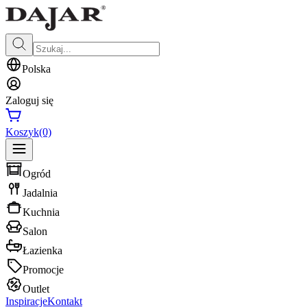
Polska
Zaloguj się
Koszyk
(0)
Ogród
Jadalnia
Kuchnia
Salon
Łazienka
Promocje
Outlet
Inspiracje
Kontakt