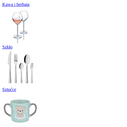
Kawa i herbata
Szkło
Sztućce