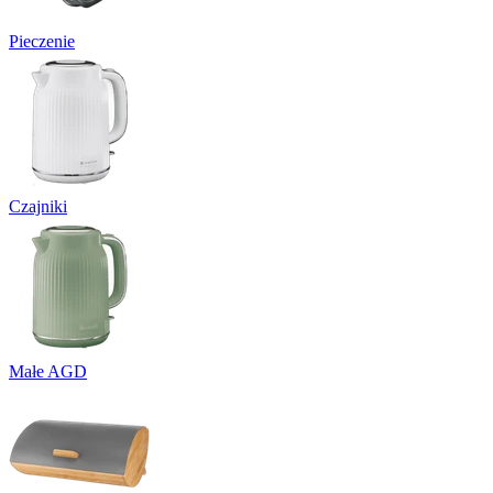
Pieczenie
Czajniki
Małe AGD