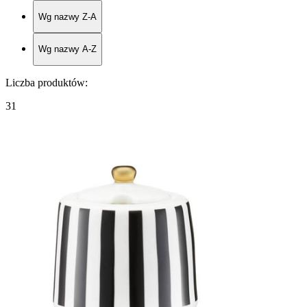
Wg nazwy Z-A
Wg nazwy A-Z
Liczba produktów
:
31