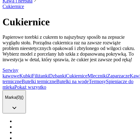
Kawa i herbata
Cukiernice
Cukiernice
Papierowe torebki z cukrem to najszybszy sposób na zepsucie
wyglądu stołu. Porządna cukiernica raz na zawsze rozwiąże
problem nieestetycznych opakowań i zbrylonego od wilgoci cukru.
Wybierz model z porcelany lub szkła z dopasowaną pokrywką. To
inwestycja w detal, który sprawia, że cukier jest zawsze pod ręką!
Serwisy
kawowe
Kubki
Filiżanki
Dzbanki
Cukiernice
Mleczniki
Zaparzacze
Kawi
termiczne
Butelki termiczne
Butelki na wodę
Termosy
Spieniacze do
mleka
Pokaż wszystko
Marka
(
0
)
(
)