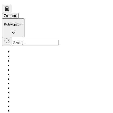
Zastosuj
Kolekcja
(
0
)
(
)