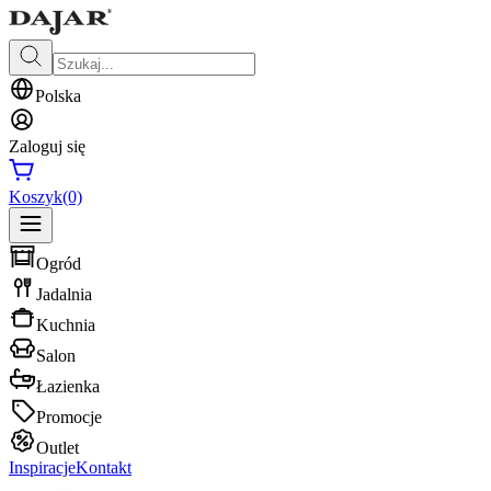
Polska
Zaloguj się
Koszyk
(0)
Ogród
Jadalnia
Kuchnia
Salon
Łazienka
Promocje
Outlet
Inspiracje
Kontakt