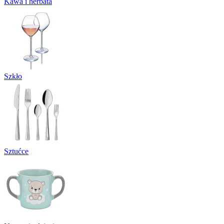
Kawa i herbata
Szkło
Sztućce