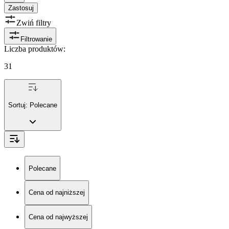
Zastosuj
Zwiń filtry
Filtrowanie
Liczba produktów
:
31
Sortuj:
Polecane
Polecane
Cena od najniższej
Cena od najwyższej