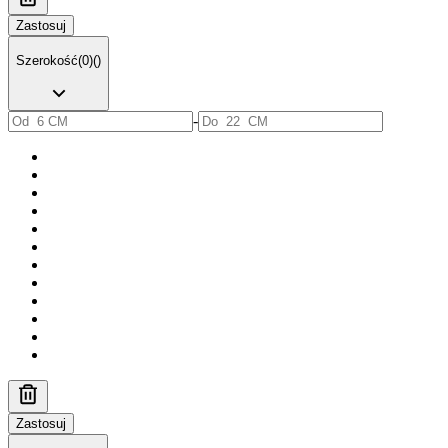
Zastosuj
Szerokość
(
0
)
(
)
-
Zastosuj