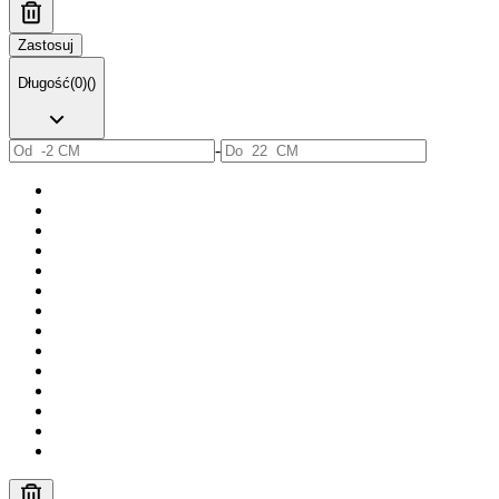
Zastosuj
Długość
(
0
)
(
)
-