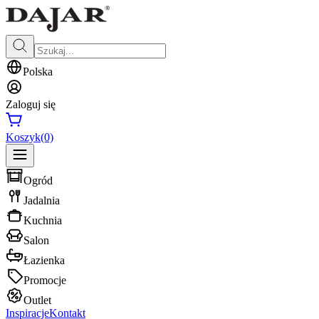
Polska
Zaloguj się
Koszyk
(0)
Ogród
Jadalnia
Kuchnia
Salon
Łazienka
Promocje
Outlet
Inspiracje
Kontakt