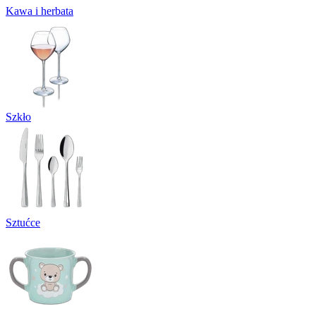
Kawa i herbata
Szkło
Sztućce