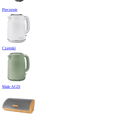
Pieczenie
Czajniki
Małe AGD