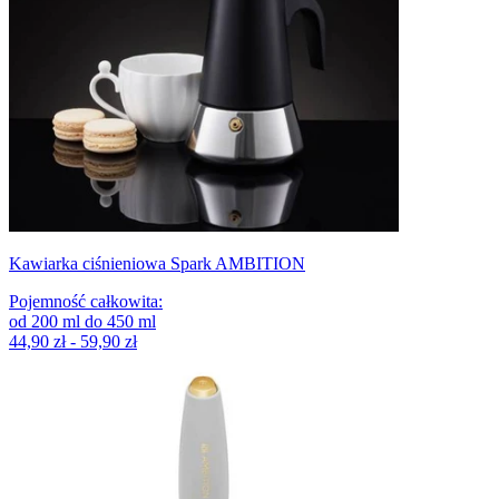
Kawiarka ciśnieniowa Spark AMBITION
Pojemność całkowita
:
od
200
ml
do
450
ml
44,90 zł - 59,90 zł