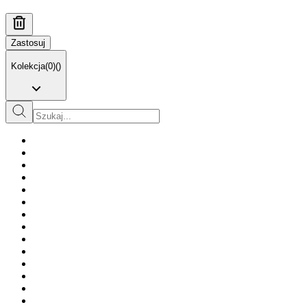
Zastosuj
Kolekcja
(
0
)
(
)