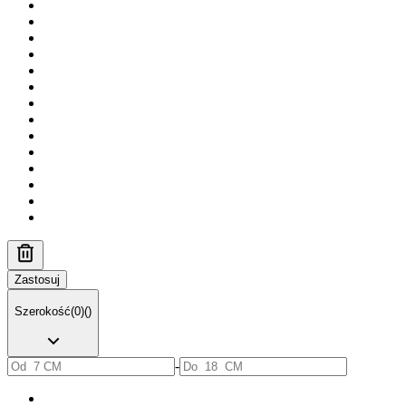
Zastosuj
Szerokość
(
0
)
(
)
-