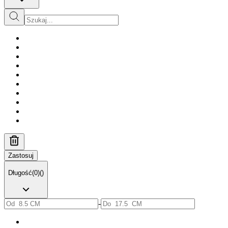
Zastosuj
Długość
(
0
)
(
)
-