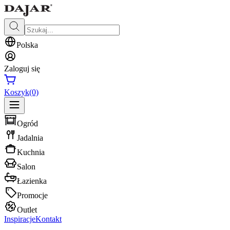
Polska
Zaloguj się
Koszyk
(0)
Ogród
Jadalnia
Kuchnia
Salon
Łazienka
Promocje
Outlet
Inspiracje
Kontakt