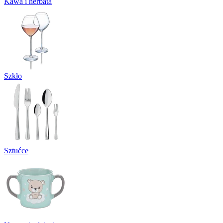
Kawa i herbata
Szkło
Sztućce