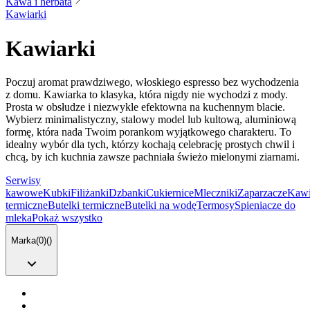
Kawa i herbata
Kawiarki
Kawiarki
Poczuj aromat prawdziwego, włoskiego espresso bez wychodzenia
z domu. Kawiarka to klasyka, która nigdy nie wychodzi z mody.
Prosta w obsłudze i niezwykle efektowna na kuchennym blacie.
Wybierz minimalistyczny, stalowy model lub kultową, aluminiową
formę, która nada Twoim porankom wyjątkowego charakteru. To
idealny wybór dla tych, którzy kochają celebrację prostych chwil i
chcą, by ich kuchnia zawsze pachniała świeżo mielonymi ziarnami.
Serwisy
kawowe
Kubki
Filiżanki
Dzbanki
Cukiernice
Mleczniki
Zaparzacze
Kawi
termiczne
Butelki termiczne
Butelki na wodę
Termosy
Spieniacze do
mleka
Pokaż wszystko
Marka
(
0
)
(
)