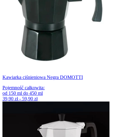
Kawiarka ciśnieniowa Negra DOMOTTI
Pojemność całkowita
:
od
150
ml
do
450
ml
39,90 zł - 59,90 zł