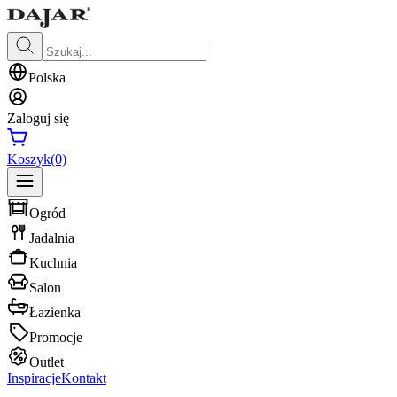
Polska
Zaloguj się
Koszyk
(0)
Ogród
Jadalnia
Kuchnia
Salon
Łazienka
Promocje
Outlet
Inspiracje
Kontakt