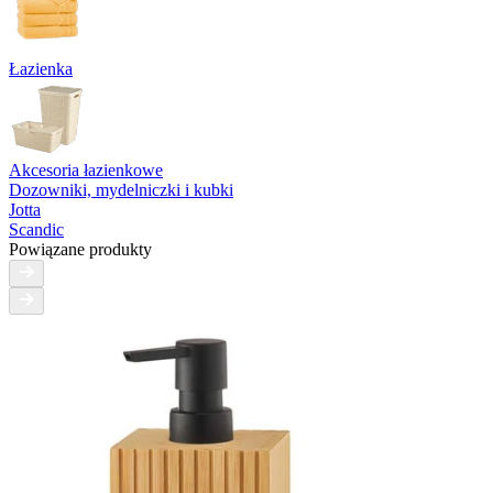
Łazienka
Akcesoria łazienkowe
Dozowniki, mydelniczki i kubki
Jotta
Scandic
Powiązane produkty