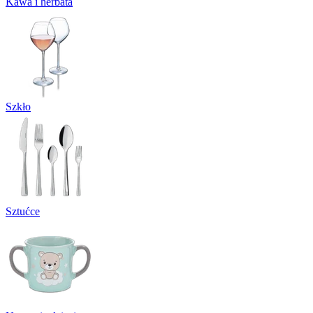
Kawa i herbata
Szkło
Sztućce