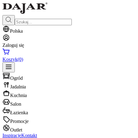
Polska
Zaloguj się
Koszyk
(0)
Ogród
Jadalnia
Kuchnia
Salon
Łazienka
Promocje
Outlet
Inspiracje
Kontakt