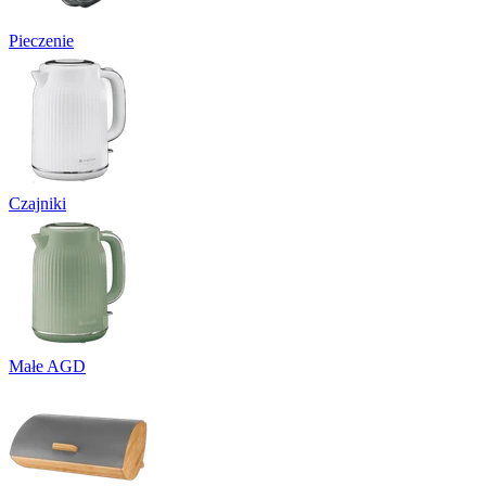
Pieczenie
Czajniki
Małe AGD