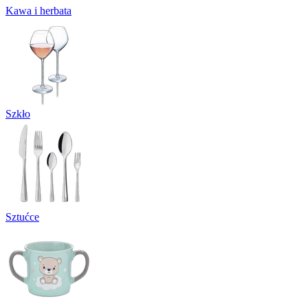
Kawa i herbata
Szkło
Sztućce