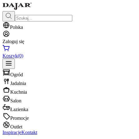
Polska
Zaloguj się
Koszyk
(0)
Ogród
Jadalnia
Kuchnia
Salon
Łazienka
Promocje
Outlet
Inspiracje
Kontakt