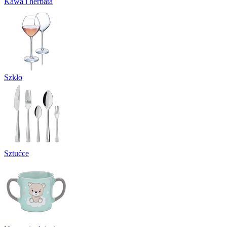
Kawa i herbata
Szkło
Sztućce