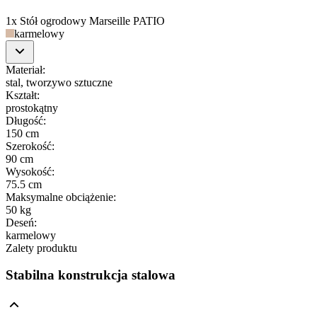
1x Stół ogrodowy Marseille PATIO
karmelowy
Materiał
:
stal, tworzywo sztuczne
Kształt
:
prostokątny
Długość
:
150 cm
Szerokość
:
90 cm
Wysokość
:
75.5 cm
Maksymalne obciążenie
:
50 kg
Deseń
:
karmelowy
Zalety produktu
Stabilna konstrukcja stalowa