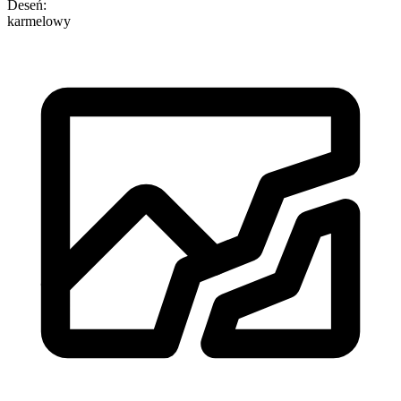
Deseń
:
karmelowy