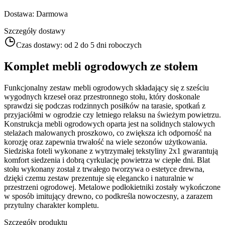
Dostawa
:
Darmowa
Szczegóły dostawy
Czas dostawy:
od 2 do 5 dni roboczych
Komplet mebli ogrodowych ze stołem
Funkcjonalny zestaw mebli ogrodowych składający się z sześciu
wygodnych krzeseł oraz przestronnego stołu, który doskonale
sprawdzi się podczas rodzinnych posiłków na tarasie, spotkań z
przyjaciółmi w ogrodzie czy letniego relaksu na świeżym powietrzu.
Konstrukcja mebli ogrodowych oparta jest na solidnych stalowych
stelażach malowanych proszkowo, co zwiększa ich odporność na
korozję oraz zapewnia trwałość na wiele sezonów użytkowania.
Siedziska foteli wykonane z wytrzymałej tekstyliny 2x1 gwarantują
komfort siedzenia i dobrą cyrkulację powietrza w ciepłe dni. Blat
stołu wykonany został z trwałego tworzywa o estetyce drewna,
dzięki czemu zestaw prezentuje się elegancko i naturalnie w
przestrzeni ogrodowej. Metalowe podłokietniki zostały wykończone
w sposób imitujący drewno, co podkreśla nowoczesny, a zarazem
przytulny charakter kompletu.
Szczegóły produktu