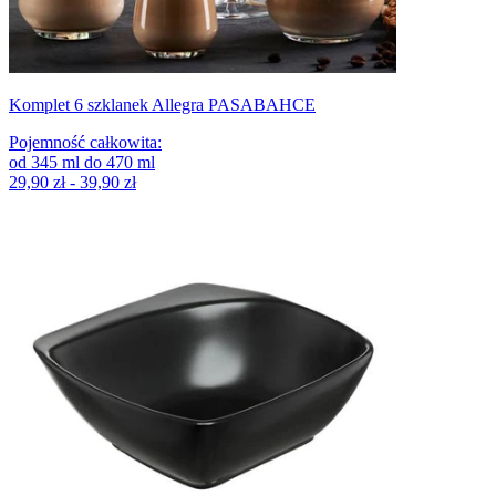
Komplet 6 szklanek Allegra PASABAHCE
Pojemność całkowita
:
od
345
ml
do
470
ml
29,90 zł - 39,90 zł