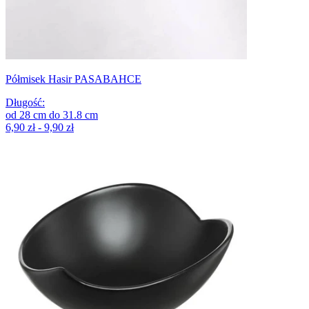
Półmisek Hasir PASABAHCE
Długość
:
od
28
cm
do
31.8
cm
6,90 zł - 9,90 zł