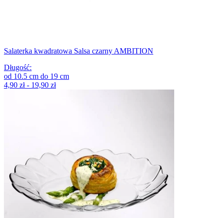
Salaterka kwadratowa Salsa czarny AMBITION
Długość
:
od
10.5
cm
do
19
cm
4,90 zł - 19,90 zł