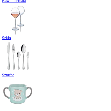
Kawa i herbata
Szkło
Sztućce