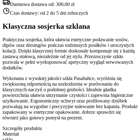
Darmowa dostawa od:
300,00 zł
Czas dostawy:
od 2 do 5 dni roboczych
Klasyczna sosjerka szklana
Praktyczna sosjerka, która ułatwia estetyczne podawanie sosów,
dipów oraz dresingów podczas rodzinnych posiłków i uroczystych
kolacji. Dzięki klasycznej formie doskonale komponuje się z każdą
zastawą stołową, niezależnie od jej stylu. Przezroczyste szkło
pozwala w pełni wyeksponować apetyczny wygląd serwowanych
dodatków.
Wykonana z wysokiej jakości szkła Pasabahce, wyróżnia się
zwiększoną odpornością na uszkodzenia w porównaniu do
klasycznych naczyń o podobnej grubości. Idealnie gładka
powierzchnia ułatwia utrzymanie czystości i zapewnia higieniczne
użytkowanie. Ergonomiczny uchwyt oraz profilowany dzióbek
pozwalają na wygodne i precyzyjne nalewanie bez kapania. Produkt
zapakowany w estetyczne opakowanie, dobrze sprawdzi się
również jako gotowy pomysł na prezent.
Szczegóły produktu
Materiał
szkło