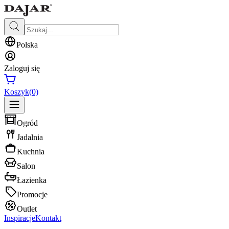
Polska
Zaloguj się
Koszyk
(0)
Ogród
Jadalnia
Kuchnia
Salon
Łazienka
Promocje
Outlet
Inspiracje
Kontakt