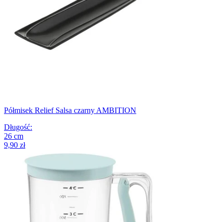
Półmisek Relief Salsa czarny AMBITION
Długość
:
26
cm
9,90 zł