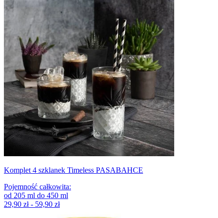
Komplet 4 szklanek Timeless PASABAHCE
Pojemność całkowita
:
od
205
ml
do
450
ml
29,90 zł - 59,90 zł