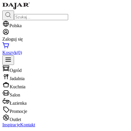
Polska
Zaloguj się
Koszyk
(0)
Ogród
Jadalnia
Kuchnia
Salon
Łazienka
Promocje
Outlet
Inspiracje
Kontakt