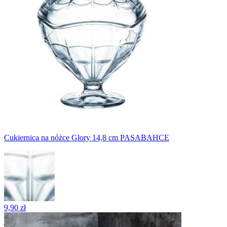
Cukiernica na nóżce Glory 14,8 cm PASABAHCE
9,90 zł