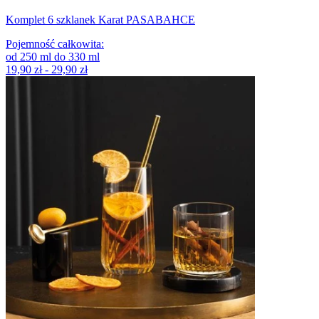
Komplet 6 szklanek Karat PASABAHCE
Pojemność całkowita
:
od
250
ml
do
330
ml
19,90 zł - 29,90 zł