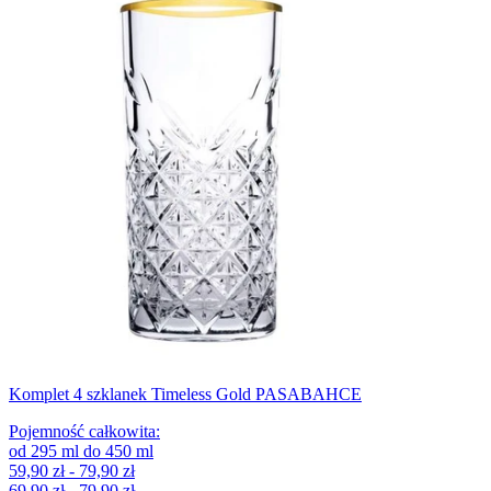
Komplet 4 szklanek Timeless Gold PASABAHCE
Pojemność całkowita
:
od
295
ml
do
450
ml
59,90 zł - 79,90 zł
69,90 zł - 79,90 zł