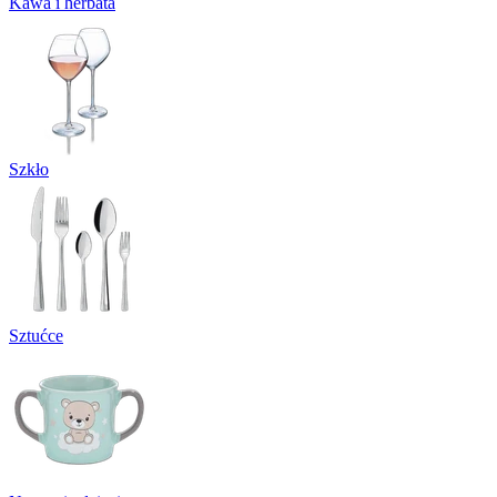
Kawa i herbata
Szkło
Sztućce