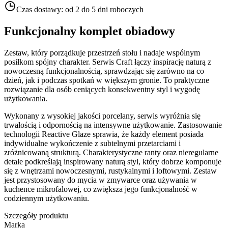
Czas dostawy:
od 2 do 5 dni roboczych
Funkcjonalny komplet obiadowy
Zestaw, który porządkuje przestrzeń stołu i nadaje wspólnym
posiłkom spójny charakter. Serwis Craft łączy inspirację naturą z
nowoczesną funkcjonalnością, sprawdzając się zarówno na co
dzień, jak i podczas spotkań w większym gronie. To praktyczne
rozwiązanie dla osób ceniących konsekwentny styl i wygodę
użytkowania.
Wykonany z wysokiej jakości porcelany, serwis wyróżnia się
trwałością i odpornością na intensywne użytkowanie. Zastosowanie
technologii Reactive Glaze sprawia, że każdy element posiada
indywidualne wykończenie z subtelnymi przetarciami i
zróżnicowaną strukturą. Charakterystyczne ranty oraz nieregularne
detale podkreślają inspirowany naturą styl, który dobrze komponuje
się z wnętrzami nowoczesnymi, rustykalnymi i loftowymi. Zestaw
jest przystosowany do mycia w zmywarce oraz używania w
kuchence mikrofalowej, co zwiększa jego funkcjonalność w
codziennym użytkowaniu.
Szczegóły produktu
Marka