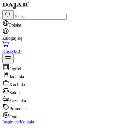
Polska
Zaloguj się
Koszyk
(0)
Ogród
Jadalnia
Kuchnia
Salon
Łazienka
Promocje
Outlet
Inspiracje
Kontakt