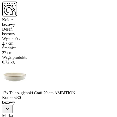
Kolor
:
beżowy
Deseń
:
beżowy
Wysokość
:
2.7 cm
Średnica
:
27 cm
Waga produktu
:
0.72 kg
12x Talerz głęboki Craft 20 cm AMBITION
Kod
60430
beżowy
Marka