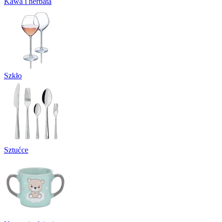
Kawa i herbata
Szkło
Sztućce