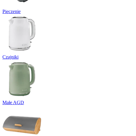
Pieczenie
Czajniki
Małe AGD