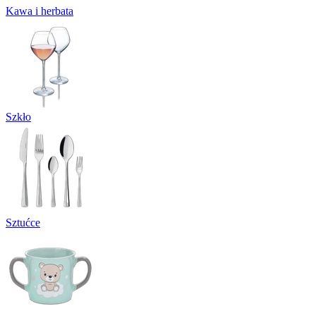
Kawa i herbata
Szkło
Sztućce