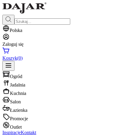
Polska
Zaloguj się
Koszyk
(0)
Ogród
Jadalnia
Kuchnia
Salon
Łazienka
Promocje
Outlet
Inspiracje
Kontakt