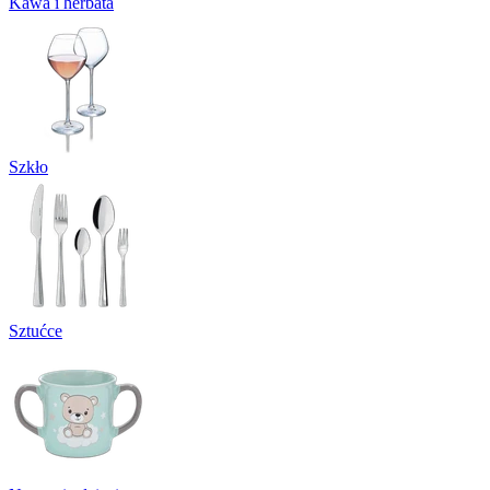
Kawa i herbata
Szkło
Sztućce