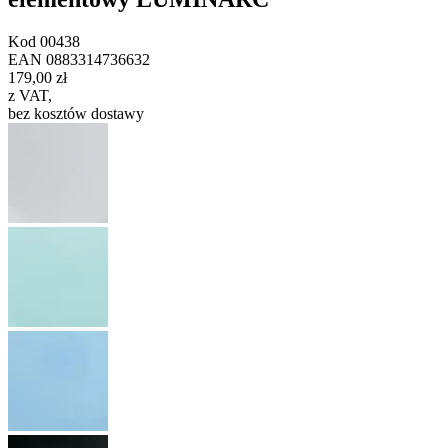
Kod
00438
EAN
0883314736632
179,00 zł
z VAT
,
bez kosztów dostawy