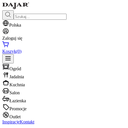
Polska
Zaloguj się
Koszyk
(0)
Ogród
Jadalnia
Kuchnia
Salon
Łazienka
Promocje
Outlet
Inspiracje
Kontakt