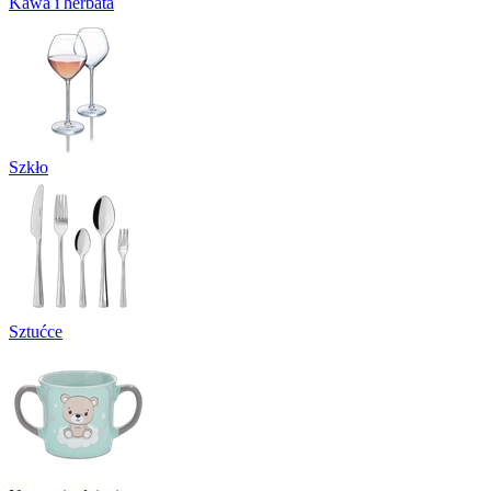
Kawa i herbata
Szkło
Sztućce