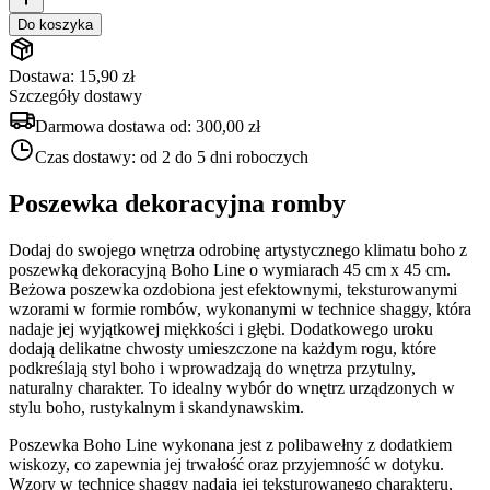
Do koszyka
Dostawa: 15,90 zł
Szczegóły dostawy
Darmowa dostawa od:
300,00 zł
Czas dostawy:
od 2 do 5 dni roboczych
Poszewka dekoracyjna romby
Dodaj do swojego wnętrza odrobinę artystycznego klimatu boho z
poszewką dekoracyjną Boho Line o wymiarach 45 cm x 45 cm.
Beżowa poszewka ozdobiona jest efektownymi, teksturowanymi
wzorami w formie rombów, wykonanymi w technice shaggy, która
nadaje jej wyjątkowej miękkości i głębi. Dodatkowego uroku
dodają delikatne chwosty umieszczone na każdym rogu, które
podkreślają styl boho i wprowadzają do wnętrza przytulny,
naturalny charakter. To idealny wybór do wnętrz urządzonych w
stylu boho, rustykalnym i skandynawskim.
Poszewka Boho Line wykonana jest z polibawełny z dodatkiem
wiskozy, co zapewnia jej trwałość oraz przyjemność w dotyku.
Wzory w technice shaggy nadają jej teksturowanego charakteru,