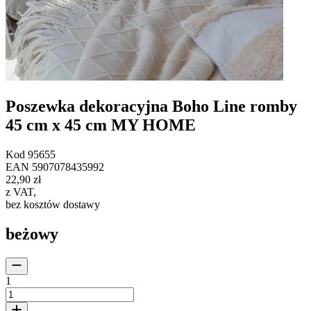
Poszewka dekoracyjna Boho Line romby
45 cm x 45 cm MY HOME
Kod
95655
EAN
5907078435992
22,90 zł
z VAT
,
bez kosztów dostawy
beżowy
1