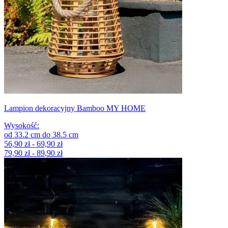
Lampion dekoracyjny Bamboo MY HOME
Wysokość
:
od
33.2
cm
do
38.5
cm
56,90 zł - 69,90 zł
79,90 zł - 89,90 zł