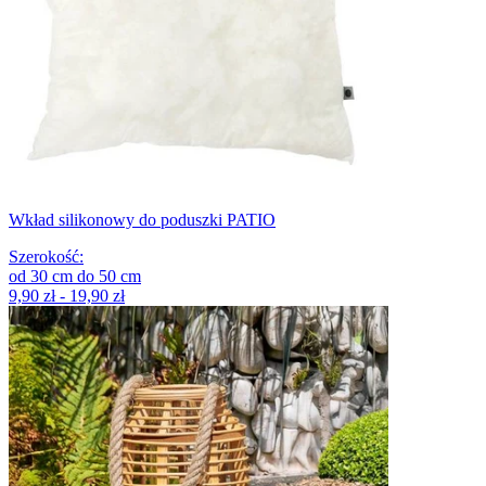
Wkład silikonowy do poduszki PATIO
Szerokość
:
od
30
cm
do
50
cm
9,90 zł - 19,90 zł