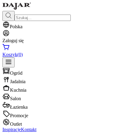
Polska
Zaloguj się
Koszyk
(0)
Ogród
Jadalnia
Kuchnia
Salon
Łazienka
Promocje
Outlet
Inspiracje
Kontakt