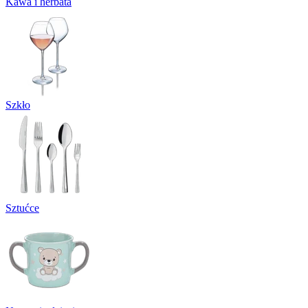
Kawa i herbata
Szkło
Sztućce