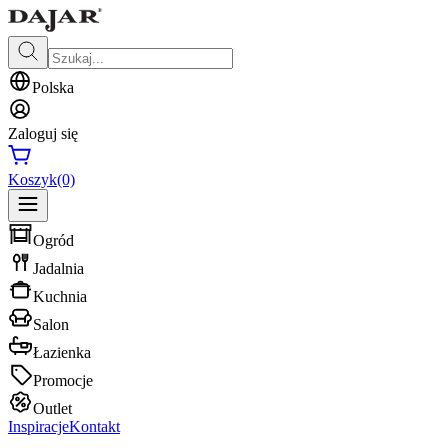
Polska
Zaloguj się
Koszyk
(0)
Ogród
Jadalnia
Kuchnia
Salon
Łazienka
Promocje
Outlet
Inspiracje
Kontakt