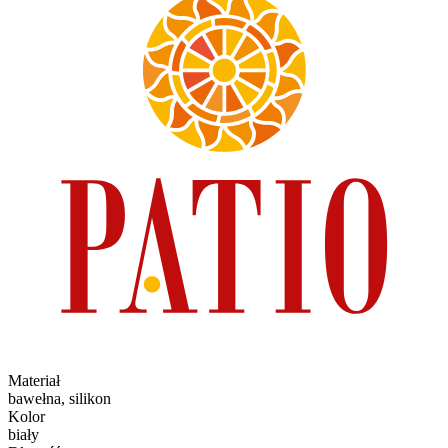
Materiał
bawełna, silikon
Kolor
biały