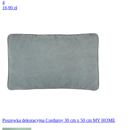
4
16,90 zł
Poszewka dekoracyjna Corduroy 30 cm x 50 cm MY HOME