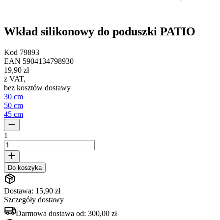
Wkład silikonowy do poduszki PATIO
Kod
79893
EAN
5904134798930
19,90 zł
z VAT
,
bez kosztów dostawy
30 cm
50 cm
45 cm
1
Do koszyka
Dostawa: 15,90 zł
Szczegóły dostawy
Darmowa dostawa od:
300,00 zł