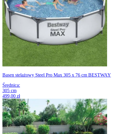
Basen stelażowy Steel Pro Max 305 x 76 cm BESTWAY
Średnica
:
305
cm
499,00 zł