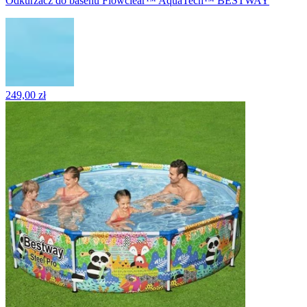
Odkurzacz do basenu Flowclear™ AquaTech™ BESTWAY
249,00 zł