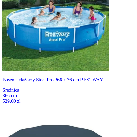
Basen stelażowy Steel Pro 366 x 76 cm BESTWAY
Średnica
:
366
cm
529,00 zł