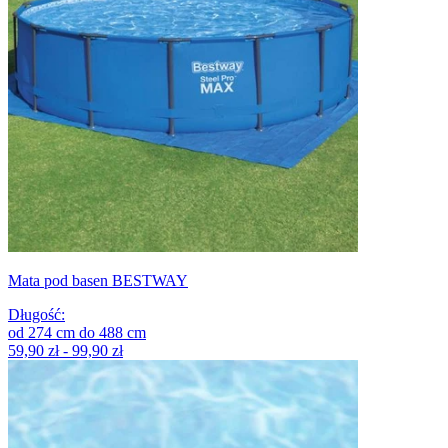
Mata pod basen BESTWAY
Długość
:
od
274
cm
do
488
cm
59,90 zł - 99,90 zł