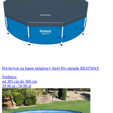
Przykrycie na basen stelażowy Steel Pro okrągłe BESTWAY
Średnica
:
od
305
cm
do
366
cm
39,90 zł - 59,90 zł