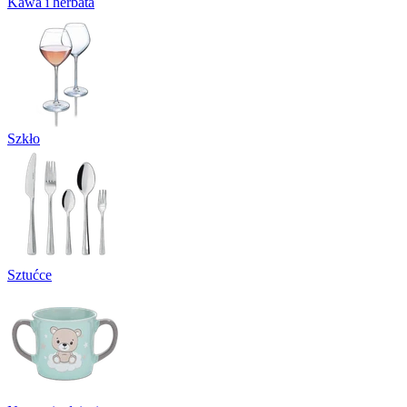
Kawa i herbata
Szkło
Sztućce