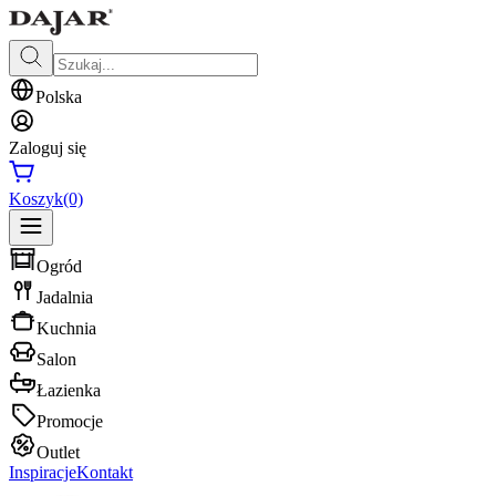
Polska
Zaloguj się
Koszyk
(0)
Ogród
Jadalnia
Kuchnia
Salon
Łazienka
Promocje
Outlet
Inspiracje
Kontakt