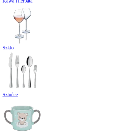
Kawa i herbata
Szkło
Sztućce