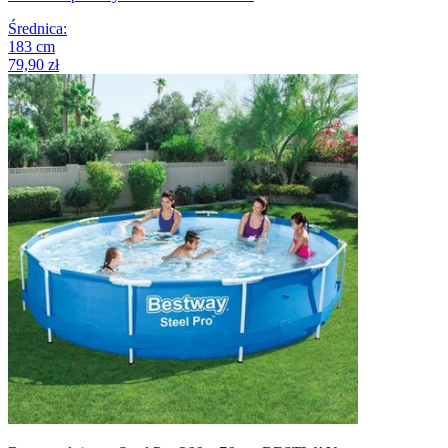
Średnica
:
183
cm
79,90 zł