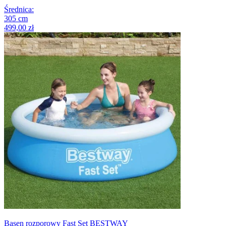
Średnica
:
305
cm
499,00 zł
Basen rozporowy Fast Set BESTWAY