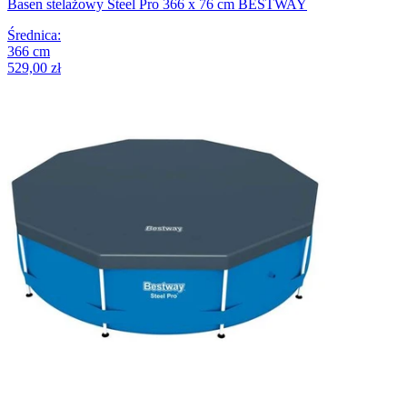
Basen stelażowy Steel Pro 366 x 76 cm BESTWAY
Średnica
:
366
cm
529,00 zł