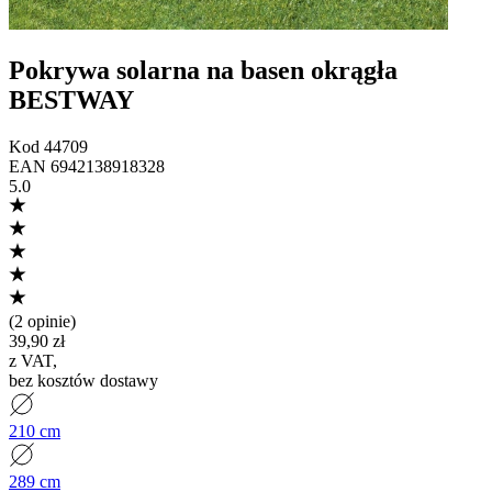
Pokrywa solarna na basen okrągła
BESTWAY
Kod
44709
EAN
6942138918328
5.0
(
2 opinie
)
39,90 zł
z VAT
,
bez kosztów dostawy
210 cm
289 cm