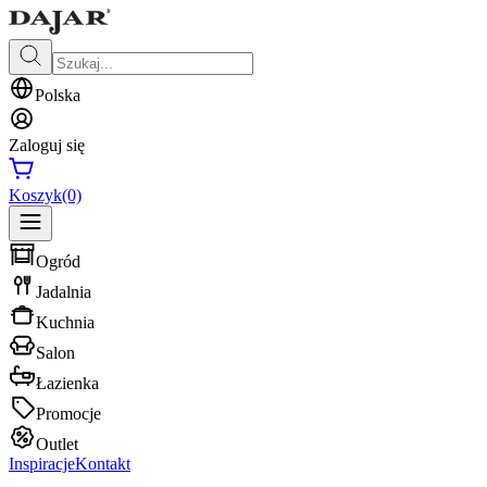
Polska
Zaloguj się
Koszyk
(0)
Ogród
Jadalnia
Kuchnia
Salon
Łazienka
Promocje
Outlet
Inspiracje
Kontakt