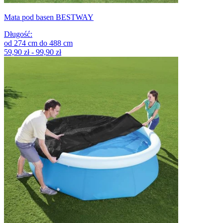
Mata pod basen BESTWAY
Długość
:
od
274
cm
do
488
cm
59,90 zł - 99,90 zł