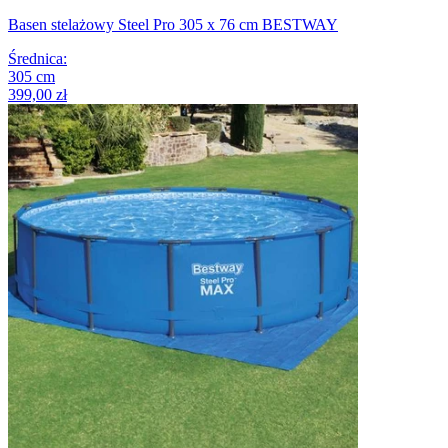
Basen stelażowy Steel Pro 305 x 76 cm BESTWAY
Średnica
:
305
cm
399,00 zł