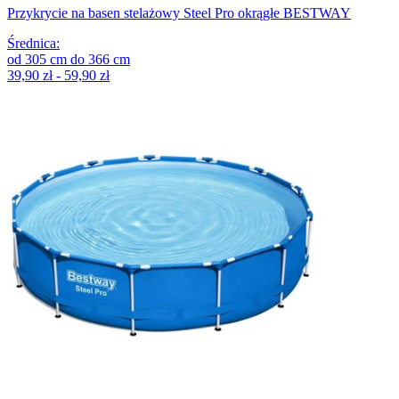
Przykrycie na basen stelażowy Steel Pro okrągłe BESTWAY
Średnica
:
od
305
cm
do
366
cm
39,90 zł - 59,90 zł