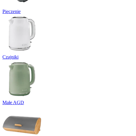
Pieczenie
Czajniki
Małe AGD