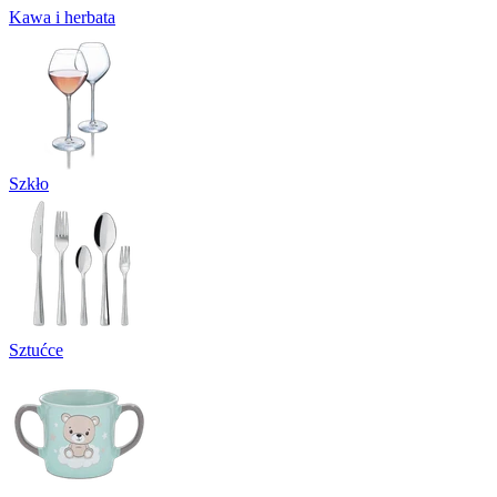
Kawa i herbata
Szkło
Sztućce