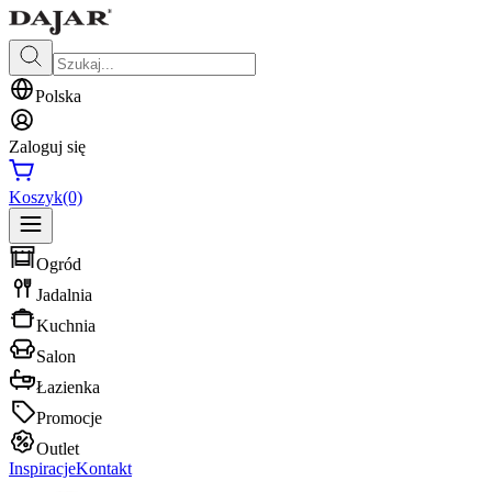
Polska
Zaloguj się
Koszyk
(0)
Ogród
Jadalnia
Kuchnia
Salon
Łazienka
Promocje
Outlet
Inspiracje
Kontakt