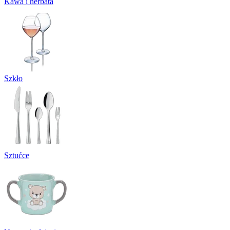
Kawa i herbata
Szkło
Sztućce