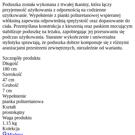
Poduszka została wykonana z trwałej tkaniny, która łączy
przyjemność użytkowania z odpornością na codzienne
użytkowanie. Wypełnienie z pianki poliuretanowej wspieranej
włókniną zapewnia odpowiednią sprężystość oraz dopasowanie do
ciała. Przemyślana konstrukcja z kieszenią oraz paskiem mocującym
stabilizuje poduszkę na leżaku, zapobiegając jej przesuwaniu się
podczas użytkowania. Staranne wykończenie i uniwersalna
stylistyka sprawiają, że poduszka dobrze komponuje się z różnymi
aranżacjami przestrzeni zewnętrznych, niezależnie od wariantu.
Szczegóły produktu
Długość
180 cm
Szerokość
47 cm
Grubość
7 cm
Wypełnienie
pianka poliuretanowa
Kształt
prostokątny
Waga produktu
1.15 kg
Kolekcja
Modena