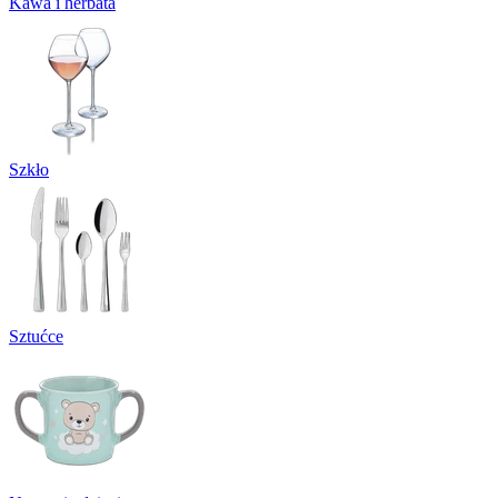
Kawa i herbata
Szkło
Sztućce