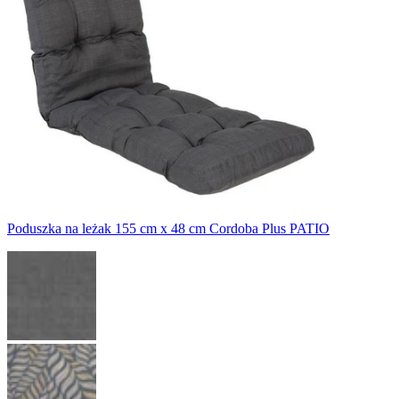
Poduszka na leżak 155 cm x 48 cm Cordoba Plus PATIO