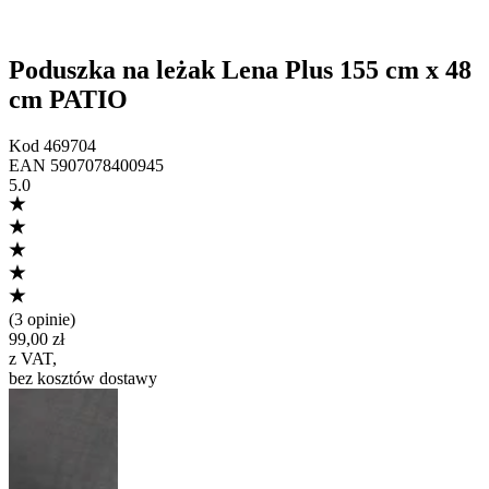
Poduszka na leżak Lena Plus 155 cm x 48
cm PATIO
Kod
469704
EAN
5907078400945
5.0
(
3 opinie
)
99,00 zł
z VAT
,
bez kosztów dostawy