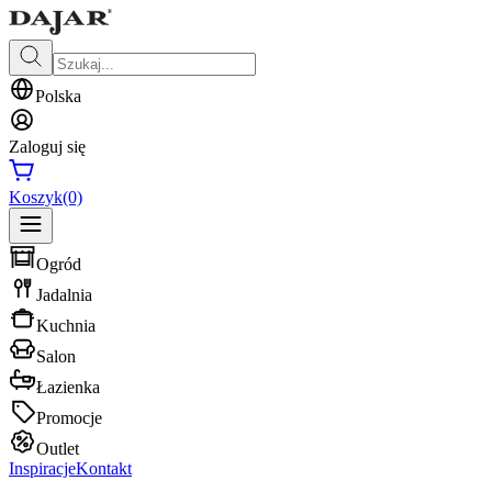
Polska
Zaloguj się
Koszyk
(0)
Ogród
Jadalnia
Kuchnia
Salon
Łazienka
Promocje
Outlet
Inspiracje
Kontakt