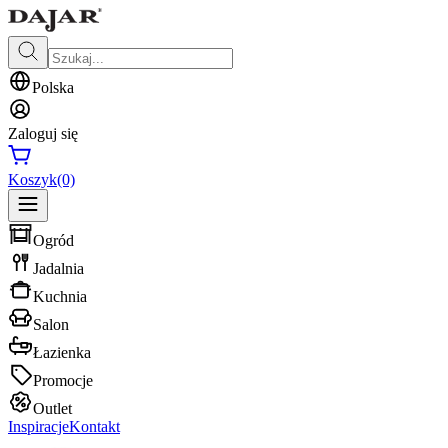
Polska
Zaloguj się
Koszyk
(0)
Ogród
Jadalnia
Kuchnia
Salon
Łazienka
Promocje
Outlet
Inspiracje
Kontakt