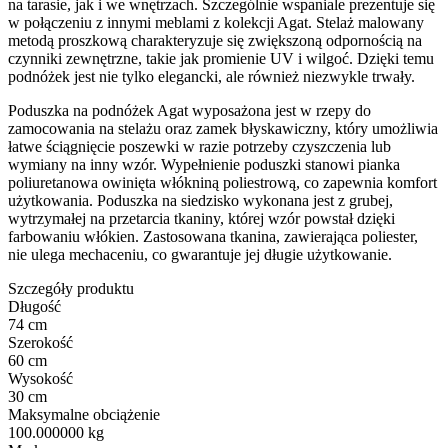
na tarasie, jak i we wnętrzach. Szczególnie wspaniale prezentuje się
w połączeniu z innymi meblami z kolekcji Agat. Stelaż malowany
metodą proszkową charakteryzuje się zwiększoną odpornością na
czynniki zewnętrzne, takie jak promienie UV i wilgoć. Dzięki temu
podnóżek jest nie tylko elegancki, ale również niezwykle trwały.
Poduszka na podnóżek Agat wyposażona jest w rzepy do
zamocowania na stelażu oraz zamek błyskawiczny, który umożliwia
łatwe ściągnięcie poszewki w razie potrzeby czyszczenia lub
wymiany na inny wzór. Wypełnienie poduszki stanowi pianka
poliuretanowa owinięta włókniną poliestrową, co zapewnia komfort
użytkowania. Poduszka na siedzisko wykonana jest z grubej,
wytrzymałej na przetarcia tkaniny, której wzór powstał dzięki
farbowaniu włókien. Zastosowana tkanina, zawierająca poliester,
nie ulega mechaceniu, co gwarantuje jej długie użytkowanie.
Szczegóły produktu
Długość
74 cm
Szerokość
60 cm
Wysokość
30 cm
Maksymalne obciążenie
100.000000 kg