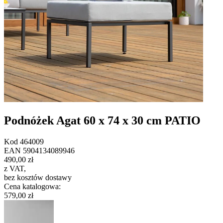
Podnóżek Agat 60 x 74 x 30 cm PATIO
Kod
464009
EAN
5904134089946
490,00 zł
z VAT
,
bez kosztów dostawy
Cena katalogowa
:
579,00 zł