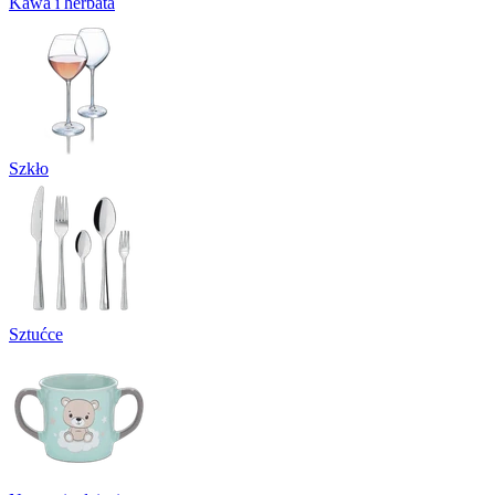
Kawa i herbata
Szkło
Sztućce