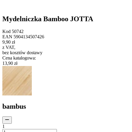
Mydelniczka Bamboo JOTTA
Kod
50742
EAN
5904134507426
9,90 zł
z VAT
,
bez kosztów dostawy
Cena katalogowa
:
13,90 zł
bambus
1