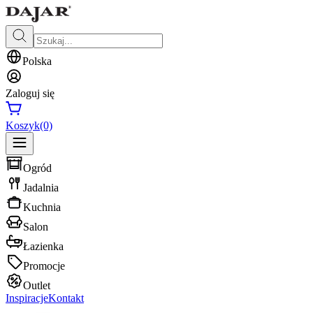
Polska
Zaloguj się
Koszyk
(0)
Ogród
Jadalnia
Kuchnia
Salon
Łazienka
Promocje
Outlet
Inspiracje
Kontakt