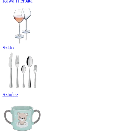
Kawa i herbata
Szkło
Sztućce