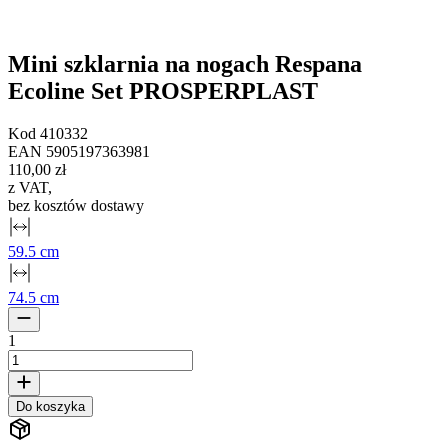
Mini szklarnia na nogach Respana
Ecoline Set PROSPERPLAST
Kod
410332
EAN
5905197363981
110,00 zł
z VAT
,
bez kosztów dostawy
59.5 cm
74.5 cm
1
Do koszyka