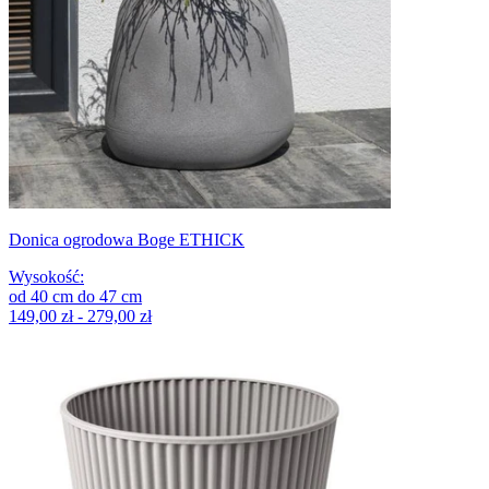
Donica ogrodowa Boge ETHICK
Wysokość
:
od
40
cm
do
47
cm
149,00 zł - 279,00 zł