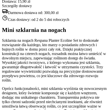
Dostawa: 15,90 zł
Szczegóły dostawy
Darmowa dostawa od:
300,00 zł
Czas dostawy:
od 2 do 5 dni roboczych
Mini szklarnia na nogach
Szklarnia na nogach Respana Planter Ecoline Set to doskonałe
rozwiązanie dla każdego, kto marzy o posiadaniu zdrowych i
bujnych roślin w domu przez cały rok. Dzięki praktycznej
konstrukcji na czterech nogach, rozsadnik można łatwo umieścić w
dowolnym miejscu, zapewniając roślinom dostęp do światła.
Wysokiej jakości tworzywo, z którego wykonana jest szklarnia,
gwarantuje długotrwałość i łatwość w utrzymaniu czystości. Trzy
regulowane wywietrzniki pozwalają na precyzyjne dostosowanie
przepływu powietrza, co jest kluczowe dla zdrowego rozwoju
roślin.
Oprócz funkcjonalności, mini szklarnia wyróżnia się nowoczesnym
designem, który świetnie komponuje się z każdym wnętrzem,
dodając mu unikalnego charakteru. Transparentna pokrywa nie
tylko chroni sadzonki przed niechcianymi insektami, ale również
umożliwia łatwą obserwację roślin, co jest szczególnie ważne w