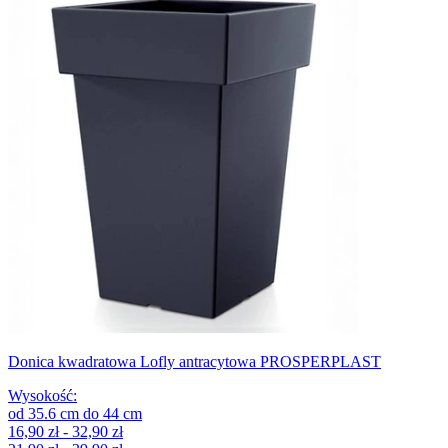
Donica kwadratowa Lofly antracytowa PROSPERPLAST
Wysokość
:
od
35.6
cm
do
44
cm
16,90 zł - 32,90 zł