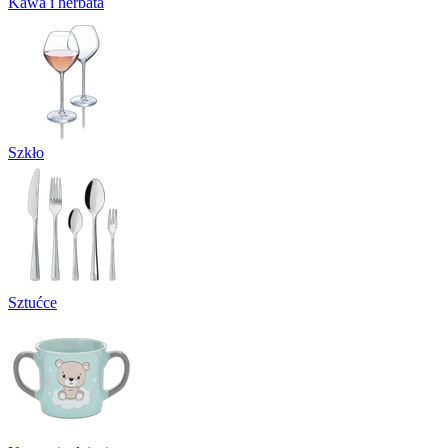
Kawa i herbata
Szkło
Sztućce