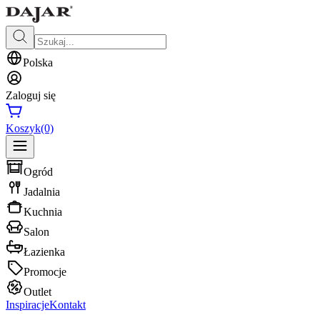
Polska
Zaloguj się
Koszyk
(0)
Ogród
Jadalnia
Kuchnia
Salon
Łazienka
Promocje
Outlet
Inspiracje
Kontakt