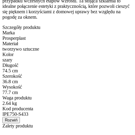
przypadku wczesnych etapów wzrostu. Ta stojąca szklarnia to
idealne połączenie estetyki z praktycznością, które pozwoli cieszyć
się pięknem i korzyściami z domowej uprawy bez względu na
pogodę za oknem.
Szczegóły produktu
Marka
Prosperplast
Materiał
tworzywo sztuczne
Kolor
szary
Długość
74.5 cm
Szerokość
36.8 cm
Wysokość
77.7 cm
Waga produktu
2.64 kg
Kod producenta
IPE750-S433
Rozwiń
Zalety produktu