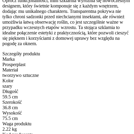
Oprócz funkcjonalności, mini szklarnia wyróżnia się nowoczesnym
designem, który świetnie komponuje się z każdym wnętrzem,
dodając mu unikalnego charakteru. Transparentna pokrywa nie
tylko chroni sadzonki przed niechcianymi insektami, ale również
umożliwia łatwą obserwację roślin, co jest szczególnie ważne w
przypadku wczesnych etapów wzrostu. Ta stojąca szklarnia to
idealne połączenie estetyki z praktycznością, które pozwoli cieszyć
się pięknem i korzyściami z domowej uprawy bez względu na
pogodę za oknem.
Szczegóły produktu
Marka
Prosperplast
Materiał
tworzywo sztuczne
Kolor
szary
Długość
59.5 cm
Szerokość
36.8 cm
Wysokość
75.5 cm
Waga produktu
2.22 kg