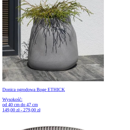
Donica ogrodowa Boge ETHICK
Wysokość
:
od
40
cm
do
47
cm
149,00 zł - 279,00 zł