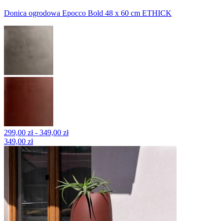
Donica ogrodowa Epocco Bold 48 x 60 cm ETHICK
299,00 zł - 349,00 zł
349,00 zł