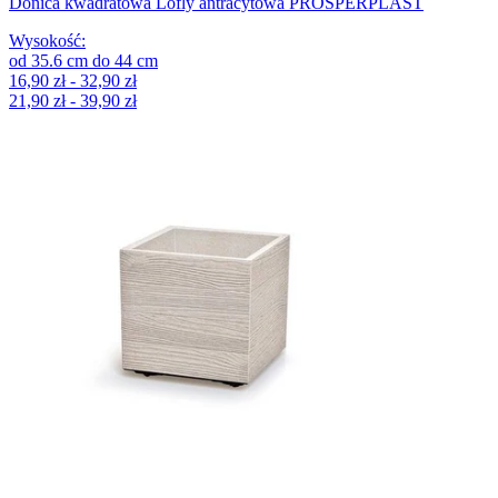
Donica kwadratowa Lofly antracytowa PROSPERPLAST
Wysokość
:
od
35.6
cm
do
44
cm
16,90 zł - 32,90 zł
21,90 zł - 39,90 zł