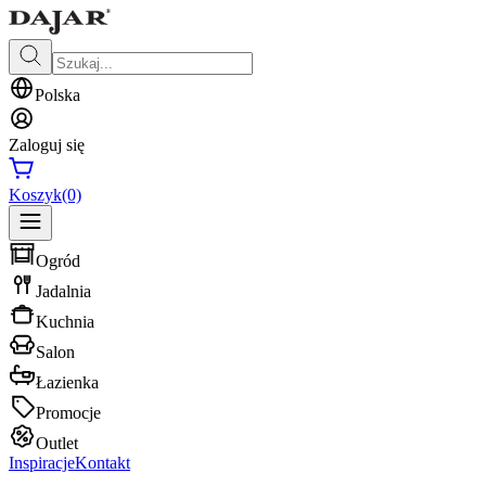
Polska
Zaloguj się
Koszyk
(0)
Ogród
Jadalnia
Kuchnia
Salon
Łazienka
Promocje
Outlet
Inspiracje
Kontakt