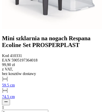
Mini szklarnia na nogach Respana
Ecoline Set PROSPERPLAST
Kod
410331
EAN
5905197364018
99,90 zł
z VAT
,
bez kosztów dostawy
59.5 cm
74.5 cm
1