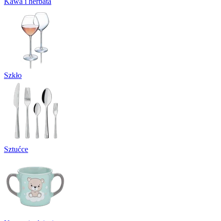
Kawa i herbata
Szkło
Sztućce