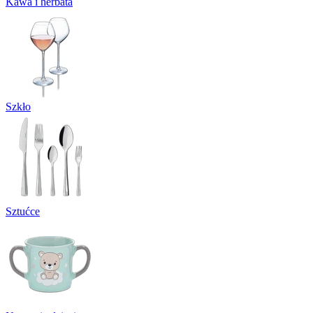
Kawa i herbata
Szkło
Sztućce