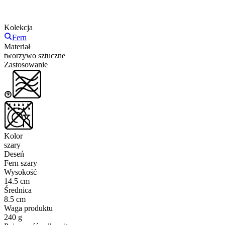
Kolekcja
Fern
Materiał
tworzywo sztuczne
Zastosowanie
Kolor
szary
Deseń
Fern szary
Wysokość
14.5 cm
Średnica
8.5 cm
Waga produktu
240 g