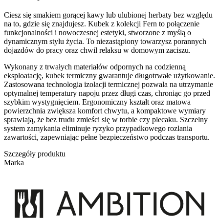
Ciesz się smakiem gorącej kawy lub ulubionej herbaty bez względu
na to, gdzie się znajdujesz. Kubek z kolekcji Fern to połączenie
funkcjonalności i nowoczesnej estetyki, stworzone z myślą o
dynamicznym stylu życia. To niezastąpiony towarzysz porannych
dojazdów do pracy oraz chwil relaksu w domowym zaciszu.
Wykonany z trwałych materiałów odpornych na codzienną
eksploatację, kubek termiczny gwarantuje długotrwałe użytkowanie.
Zastosowana technologia izolacji termicznej pozwala na utrzymanie
optymalnej temperatury napoju przez długi czas, chroniąc go przed
szybkim wystygnięciem. Ergonomiczny kształt oraz matowa
powierzchnia zwiększa komfort chwytu, a kompaktowe wymiary
sprawiają, że bez trudu zmieści się w torbie czy plecaku. Szczelny
system zamykania eliminuje ryzyko przypadkowego rozlania
zawartości, zapewniając pełne bezpieczeństwo podczas transportu.
Szczegóły produktu
Marka