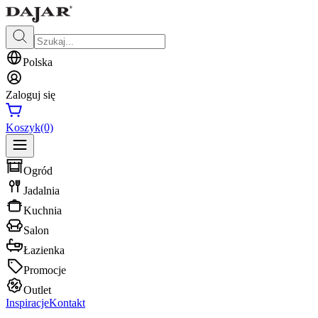
Polska
Zaloguj się
Koszyk
(0)
Ogród
Jadalnia
Kuchnia
Salon
Łazienka
Promocje
Outlet
Inspiracje
Kontakt