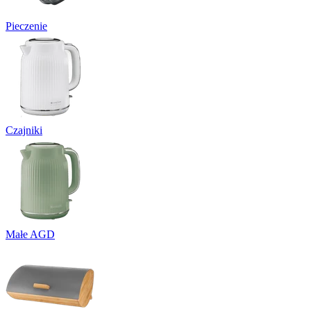
Pieczenie
Czajniki
Małe AGD