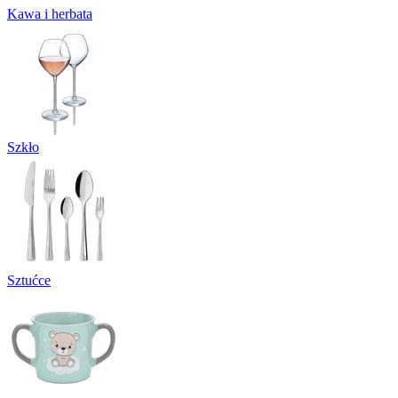
Kawa i herbata
Szkło
Sztućce