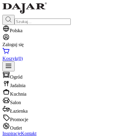
Polska
Zaloguj się
Koszyk
(0)
Ogród
Jadalnia
Kuchnia
Salon
Łazienka
Promocje
Outlet
Inspiracje
Kontakt