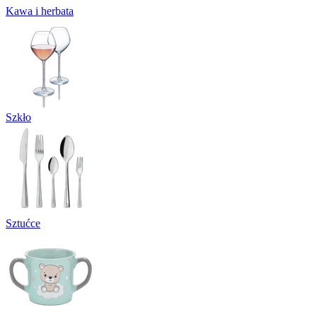
Kawa i herbata
Szkło
Sztućce