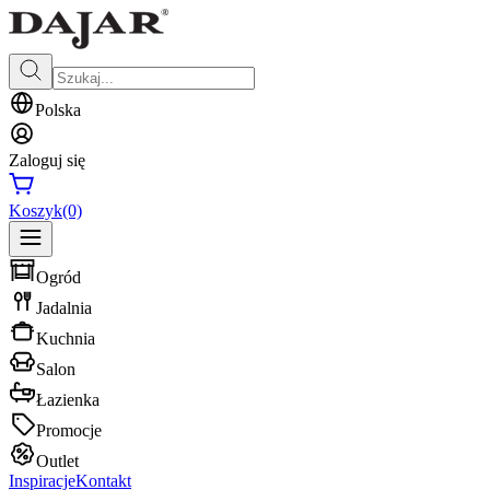
Polska
Zaloguj się
Koszyk
(0)
Ogród
Jadalnia
Kuchnia
Salon
Łazienka
Promocje
Outlet
Inspiracje
Kontakt