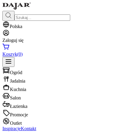
Polska
Zaloguj się
Koszyk
(0)
Ogród
Jadalnia
Kuchnia
Salon
Łazienka
Promocje
Outlet
Inspiracje
Kontakt