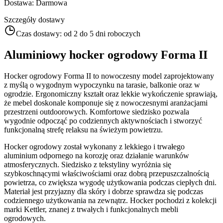
Dostawa
:
Darmowa
Szczegóły dostawy
Czas dostawy:
od 2 do 5 dni roboczych
Aluminiowy hocker ogrodowy Forma II
Hocker ogrodowy Forma II to nowoczesny model zaprojektowany
z myślą o wygodnym wypoczynku na tarasie, balkonie oraz w
ogrodzie. Ergonomiczny kształt oraz lekkie wykończenie sprawiają,
że mebel doskonale komponuje się z nowoczesnymi aranżacjami
przestrzeni outdoorowych. Komfortowe siedzisko pozwala
wygodnie odpocząć po codziennych aktywnościach i stworzyć
funkcjonalną strefę relaksu na świeżym powietrzu.
Hocker ogrodowy został wykonany z lekkiego i trwałego
aluminium odpornego na korozję oraz działanie warunków
atmosferycznych. Siedzisko z tekstyliny wyróżnia się
szybkoschnącymi właściwościami oraz dobrą przepuszczalnością
powietrza, co zwiększa wygodę użytkowania podczas ciepłych dni.
Materiał jest przyjazny dla skóry i dobrze sprawdza się podczas
codziennego użytkowania na zewnątrz. Hocker pochodzi z kolekcji
marki Kettler, znanej z trwałych i funkcjonalnych mebli
ogrodowych.