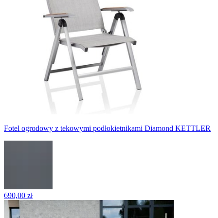
Fotel ogrodowy z tekowymi podłokietnikami Diamond KETTLER
690,00 zł