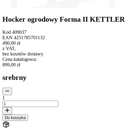
Hocker ogrodowy Forma II KETTLER
Kod
409037
EAN
4251785701132
490,00 zł
z VAT
,
bez kosztów dostawy
Cena katalogowa
:
899,00 zł
srebrny
1
Do koszyka