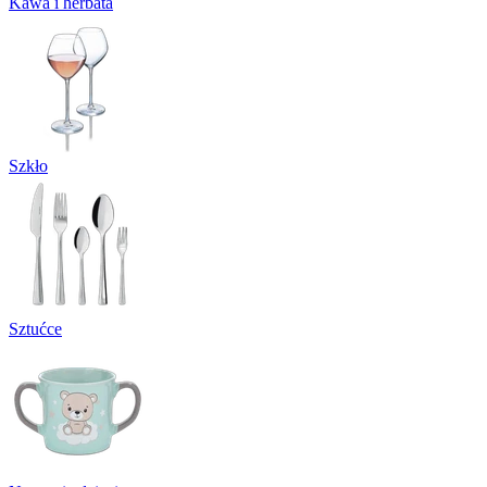
Kawa i herbata
Szkło
Sztućce